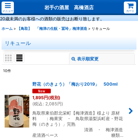
岩手の酒屋 高橋酒店
メニュー
カート
20歳未満のお客様への酒類の販売はお断り致します。
ホーム
>
【鳥取】 「梅津の生酛・冨玲」梅津酒造
>
リキュール
リキュール
表示順変更
閉じる
10
件
表示数
:
野花（のきょう）「梅おり2019」 500ml
並び順
:
1,895
円
(税別)
(
税込
:
2,085
円
)
絞り込む
鳥取県東伯郡北栄町【梅津酒造】様より 原材
料 ：梅果実 ・ 鳥取県湯梨浜町産・野花
梅（のきょう）」完熟
清酒 ・ 梅津酒造
産清酒ベース 糖類…