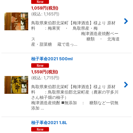
1,059
円
(税別)
(
税込
:
1,165
円
)
鳥取県東伯郡北栄町【梅津酒造】様より 原材
料 ：梅果実 ・ 鳥取県産・梅
梅津酒造産焼酎ベー
ス 糖類 ・ 北海道
産・甜菜糖 蔵で造っ…
柚子革命2021 500ml
1,559
円
(税別)
(
税込
:
1,715
円
)
鳥取県東伯郡北栄町【梅津酒造】様より 原材
料 ：鳥取県東伯郡北栄町産（農家の宇多川
さん柚子畑の柚子）
梅津酒造産焼酎 ◼️無添加 ： 糖類など一切無
添加 …
柚子革命2021 1.8L