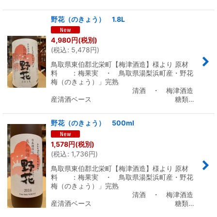
野花（のきょう） 1.8L
4,980
円
(税別)
(
税込
:
5,478
円
)
鳥取県東伯郡北栄町【梅津酒造】様より 原材
料 ：梅果実 ・ 鳥取県湯梨浜町産・野花
梅（のきょう）」完熟
清酒 ・ 梅津酒造
産清酒ベース 糖類…
野花（のきょう） 500ml
1,578
円
(税別)
(
税込
:
1,736
円
)
鳥取県東伯郡北栄町【梅津酒造】様より 原材
料 ：梅果実 ・ 鳥取県湯梨浜町産・野花
梅（のきょう）」完熟
清酒 ・ 梅津酒造
産清酒ベース 糖類…