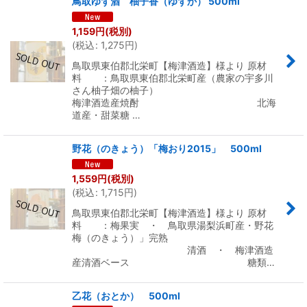
鳥取ゆず酒 柚子香（ゆずか） 500ml
1,159
円
(税別)
(
税込
:
1,275
円
)
鳥取県東伯郡北栄町【梅津酒造】様より 原材
料 ：鳥取県東伯郡北栄町産（農家の宇多川
さん柚子畑の柚子）
梅津酒造産焼酎 北海
道産・甜菜糖 …
野花（のきょう）「梅おり2015」 500ml
1,559
円
(税別)
(
税込
:
1,715
円
)
鳥取県東伯郡北栄町【梅津酒造】様より 原材
料 ：梅果実 ・ 鳥取県湯梨浜町産・野花
梅（のきょう）」完熟
清酒 ・ 梅津酒造
産清酒ベース 糖類…
乙花（おとか） 500ml