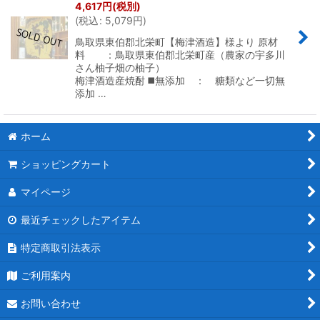
4,617
円
(税別)
(
税込
:
5,079
円
)
鳥取県東伯郡北栄町【梅津酒造】様より 原材
料 ：鳥取県東伯郡北栄町産（農家の宇多川
さん柚子畑の柚子）
梅津酒造産焼酎 ◼️無添加 ： 糖類など一切無
添加 …
ホーム
ショッピングカート
マイページ
最近チェックしたアイテム
特定商取引法表示
ご利用案内
お問い合わせ