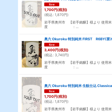
1,700
円
(税別)
(
税込
:
1,870
円
)
岩手県奥州市 【岩手銘醸】様より 使用米
度 ：…
奥六 Okuroku 特別純米 FIRST R6BY(要
3,400
円
(税別)
(
税込
:
3,740
円
)
岩手県奥州市 【岩手銘醸】様より 使用米
度 ：…
奥六 Okuroku 特別純米 生酛仕込 Classic
1,700
円
(税別)
(
税込
:
1,870
円
)
岩手県奥州市 【岩手銘醸】様より 使用米