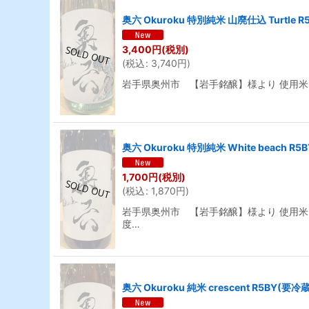
奥六 Okuroku 特別純米 山廃仕込 Turtle 
3,400
円
(税別)
(
税込
:
3,740
円
)
岩手県奥州市 【岩手銘醸】様より 使用
奥六 Okuroku 特別純米 White beach R
1,700
円
(税別)
(
税込
:
1,870
円
)
岩手県奥州市 【岩手銘醸】様より 使用米 
度…
奥六 Okuroku 純米 crescent R5BY(要