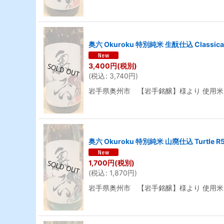
奥六 Okuroku 特別純米 生酛仕込 Classica
3,400
円
(税別)
(
税込
:
3,740
円
)
岩手県奥州市 【岩手銘醸】様より 使用米
奥六 Okuroku 特別純米 山廃仕込 Turtle 
1,700
円
(税別)
(
税込
:
1,870
円
)
岩手県奥州市 【岩手銘醸】様より 使用