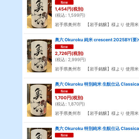
1,454
円
(税別)
(
税込
:
1,599
円
)
岩手県奥州市 【岩手銘醸】様より 使用
奥六 Okuroku 純米 crescent 2025BY(
2,726
円
(税別)
(
税込
:
2,999
円
)
岩手県奥州市 【岩手銘醸】様より 使用
奥六 Okuroku 特別純米 生酛仕込 Classic
1,700
円
(税別)
(
税込
:
1,870
円
)
岩手県奥州市 【岩手銘醸】様より 使用米
奥六 Okuroku 特別純米 生酛仕込 Classica