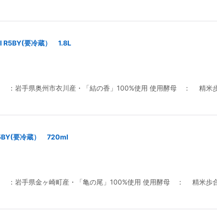
l R5BY(要冷蔵） 1.8L
 ：岩手県奥州市衣川産・「結の香」100%使用 使用酵母 ： 精米歩
R5BY(要冷蔵） 720ml
米 ：岩手県金ヶ崎町産・「亀の尾」100%使用 使用酵母 ： 精