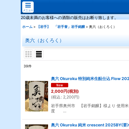
メニュー
20歳未満のお客様への酒類の販売はお断り致します。
ホーム
>
【岩手】 「岩手誉」岩手銘醸
>
奥六（おくろく）
奥六（おくろく）
39
件
表示数
:
奥六 Okuroku 特別純米生酛仕込 Flow 20
並び順
:
2,000
円
(税別)
(
税込
:
2,200
円
)
岩手県奥州市 【岩手銘醸】様より 使用米 
度 …
奥六 Okuroku 純米 crescent 2025BY