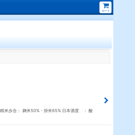
カート
閉じる
米歩合： 麹米50%・掛米65% 日本酒度 ： 酸