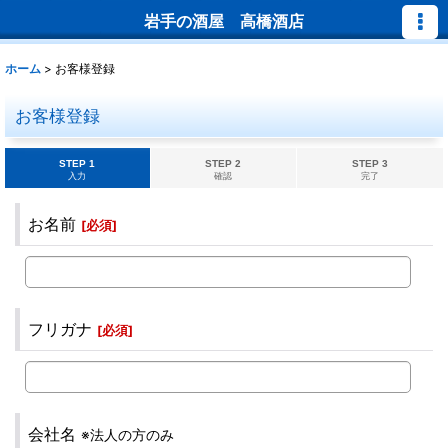
岩手の酒屋 高橋酒店
ホーム
>
お客様登録
お客様登録
STEP 1
STEP 2
STEP 3
入力
確認
完了
お名前
[
必須
]
フリガナ
[
必須
]
会社名
※法人の方のみ