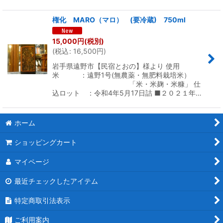
権化 MARO（マロ） (要冷蔵) 750ml
15,000
円
(税別)
(
税込
:
16,500
円
)
岩手県遠野市【民宿とおの】様より 使用
米 ：遠野1号(無農薬・無肥料栽培米）
「米・米麹・米糠」 仕
込ロット ：令和4年5月17日詰 ■２０２１年…
ホーム
ショッピングカート
マイページ
最近チェックしたアイテム
特定商取引法表示
ご利用案内