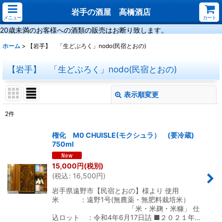
岩手の酒屋 高橋酒店
メニュー
カート
20歳未満のお客様への酒類の販売はお断り致します。
ホーム
>
【岩手】 「生どぶろく」nodo(民宿とおの)
【岩手】 「生どぶろく」nodo(民宿とおの)
表示順変更
閉じる
2
件
サブカテゴリ
:
権化 M0 CHUISLE(モクシュラ） (要冷蔵)
750ml
表示数
:
15,000
円
(税別)
(
税込
:
16,500
円
)
並び順
:
岩手県遠野市【民宿とおの】様より 使用
米 ：遠野1号(無農薬・無肥料栽培米）
絞り込む
「米・米麹・米糠」 仕
込ロット ：令和4年6月17日詰 ■２０２１年…