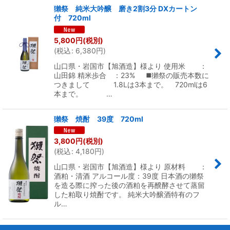
獺祭 純米大吟醸 磨き2割3分 DXカートン
付 720ml
5,800
円
(税別)
(
税込
:
6,380
円
)
山口県・岩国市【旭酒造】様より 使用米 ：
山田錦 精米歩合 ：23% ◼️獺祭の販売本数に
つきまして 1.8Lは3本まで。 720mlは6
本まで。 …
獺祭 焼酎 39度 720ml
3,800
円
(税別)
(
税込
:
4,180
円
)
山口県・岩国市【旭酒造】様より 原材料 ：
酒粕・清酒 アルコール度：39度 日本酒の獺祭
を造る際に搾った後の酒粕を再醗酵させて蒸留
した粕取り焼酎です。 純米大吟醸酒特有のフ
ル…