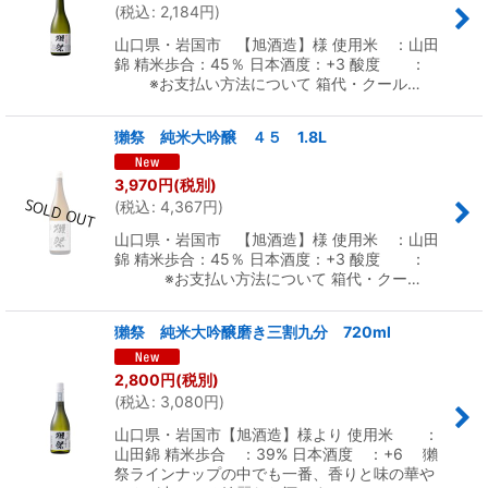
(
税込
:
2,184
円
)
山口県・岩国市 【旭酒造】様 使用米 ：山田
錦 精米歩合：45％ 日本酒度：+3 酸度 ：
※お支払い方法について 箱代・クール…
獺祭 純米大吟醸 ４５ 1.8L
3,970
円
(税別)
(
税込
:
4,367
円
)
山口県・岩国市 【旭酒造】様 使用米 ：山田
錦 精米歩合：45％ 日本酒度：+3 酸度 ：
※お支払い方法について 箱代・クー…
獺祭 純米大吟醸磨き三割九分 720ml
2,800
円
(税別)
(
税込
:
3,080
円
)
山口県・岩国市【旭酒造】様より 使用米 ：
山田錦 精米歩合 ：39% 日本酒度 ：+6 獺
祭ラインナップの中でも一番、香りと味の華や