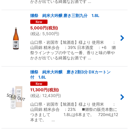
かさが出ている綺麗なお酒です …
獺祭 純米大吟醸 磨き三割九分 1.8L
5,000
円
(税別)
(
税込
:
5,500
円
)
山口県・岩国市【旭酒造】様より 使用米 ：
山田錦 精米歩合 ：39% 日本酒度 ：+6 獺
祭ラインナップの中でも一番、香りと味の華や
かさが出ている綺麗なお酒です …
獺祭 純米大吟醸 磨き2割3分 DXカートン
付 1.8L
11,300
円
(税別)
(
税込
:
12,430
円
)
山口県・岩国市【旭酒造】様より 使用米 ：
山田錦 精米歩合 ：23% ◼️獺祭の販売本数に
つきまして 1.8Lは6本まで。 720mlは12
本まで。 …