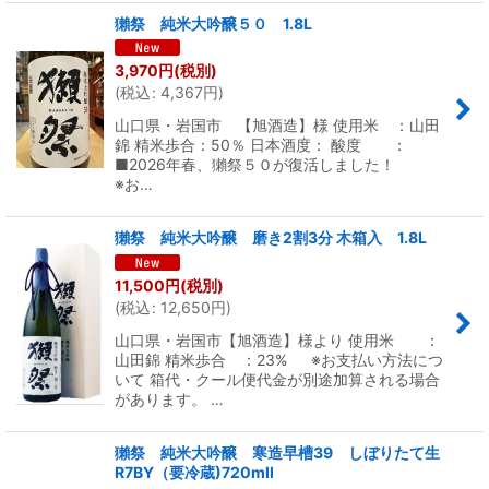
獺祭 純米大吟醸５０ 1.8L
3,970
円
(税別)
(
税込
:
4,367
円
)
山口県・岩国市 【旭酒造】様 使用米 ：山田
錦 精米歩合：50％ 日本酒度： 酸度 ：
■2026年春、獺祭５０が復活しました！
※お…
獺祭 純米大吟醸 磨き2割3分 木箱入 1.8L
11,500
円
(税別)
(
税込
:
12,650
円
)
山口県・岩国市【旭酒造】様より 使用米 ：
山田錦 精米歩合 ：23% ※お支払い方法につ
いて 箱代・クール便代金が別途加算される場合
があります。 …
獺祭 純米大吟醸 寒造早槽39 しぼりたて生
R7BY（要冷蔵)720mll