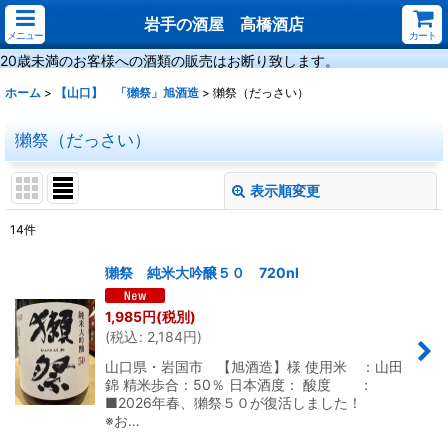
岩手の酒屋 高橋酒店
メニュー
カート
20歳未満のお客様への酒類の販売はお断り致します。
ホーム
>
【山口】 「獺祭」旭酒造
>
獺祭（だっさい）
獺祭（だっさい）
表示順変更
閉じる
14
件
表示数
:
獺祭 純米大吟醸５０ 720nl
並び順
:
1,985
円
(税別)
(
税込
:
2,184
円
)
絞り込む
山口県・岩国市 【旭酒造】様 使用米 ：山田
錦 精米歩合：50％ 日本酒度： 酸度 ：
■2026年春、獺祭５０が復活しました！
※お…