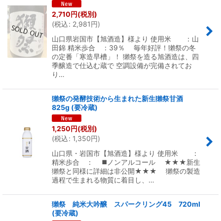
2,710
円
(税別)
(
税込
:
2,981
円
)
山口県岩国市【旭酒造】様より 使用米 ：山
田錦 精米歩合 ：39％ 毎年好評！獺祭の冬
の定番「寒造早槽」！ 獺祭を造る旭酒造は、四
季醸造で仕込む蔵で 空調設備が完備されてお
り…
獺祭の発酵技術から生まれた新生獺祭甘酒
825g (要冷蔵)
1,250
円
(税別)
(
税込
:
1,350
円
)
山口県・岩国市【旭酒造】様より 使用米 ：
精米歩合 ： ◼️ノンアルコール ★★★新生
獺祭と同様に詳細は非公開★★★ 獺祭の製造
過程で生まれる物質に着目し、…
獺祭 純米大吟醸 スパークリング45 720ml
(要冷蔵)