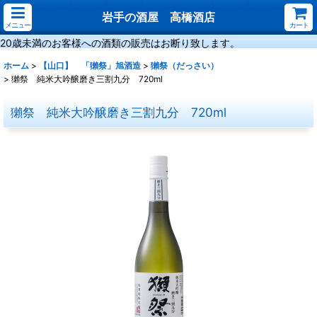
岩手の酒屋 高橋酒店
メニュー
カート
20歳未満のお客様への酒類の販売はお断り致します。
ホーム
>
【山口】 「獺祭」旭酒造
>
獺祭（だっさい）
>
獺祭 純米大吟醸磨き三割九分 720ml
獺祭 純米大吟醸磨き三割九分 720ml