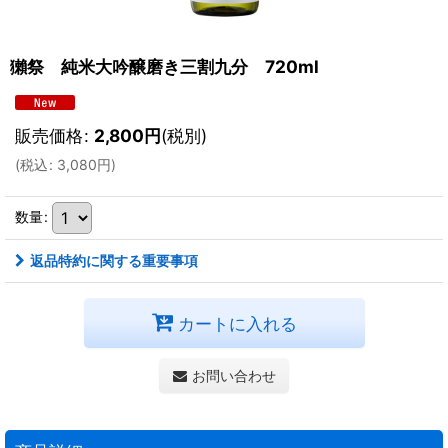
獺祭 純米大吟醸磨き三割九分 720ml
販売価格
:
2,800
円
(税別)
(
税込
:
3,080
円
)
数量
:
返品特約に関する重要事項
カートに入れる
お問い合わせ