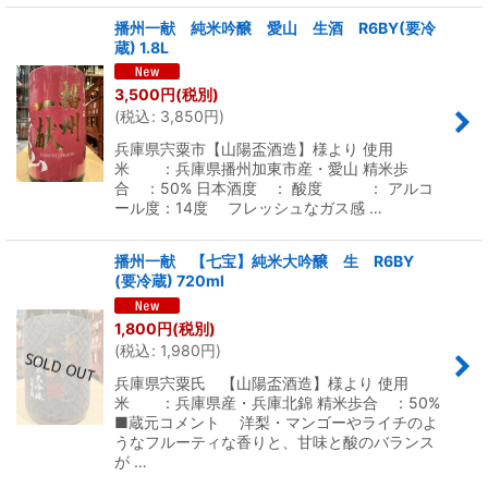
播州一献 純米吟醸 愛山 生酒 R6BY(要冷
蔵) 1.8L
3,500
円
(税別)
(
税込
:
3,850
円
)
兵庫県宍粟市【山陽盃酒造】様より 使用
米 ：兵庫県播州加東市産・愛山 精米歩
合 ：50% 日本酒度 ： 酸度 ： アルコ
ール度：14度 フレッシュなガス感 …
播州一献 【七宝】純米大吟醸 生 R6BY
(要冷蔵) 720ml
1,800
円
(税別)
(
税込
:
1,980
円
)
兵庫県宍粟氏 【山陽盃酒造】様より 使用
米 ：兵庫県産・兵庫北錦 精米歩合 ：50%
■蔵元コメント 洋梨・マンゴーやライチのよ
うなフルーティな香りと、甘味と酸のバランス
が …