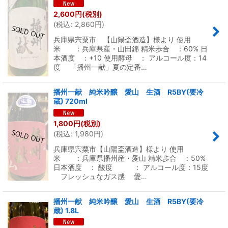
2,600
円
(税別)
(
税込
:
2,860
円
)
兵庫県宍粟市 【山陽盃酒造】様より 使用
米 ：兵庫県産・山田錦 精米歩合 ：60% 日
本酒度 ：+10 使用酵母 ： アルコール度：14
度 「播州一献」夏の定番…
播州一献 純米吟醸 愛山 生酒 R5BY(要冷
蔵) 720ml
1,800
円
(税別)
(
税込
:
1,980
円
)
兵庫県宍粟市【山陽盃酒造】様より 使用
米 ：兵庫県播州産・愛山 精米歩合 ：50%
日本酒度 ： 酸度 ： アルコール度：15度
フレッシュなガス感 愛…
播州一献 純米吟醸 愛山 生酒 R5BY(要冷
蔵) 1.8L