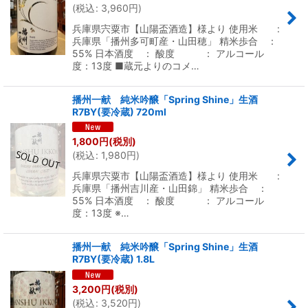
(
税込
:
3,960
円
)
兵庫県宍粟市【山陽盃酒造】様より 使用米 :
兵庫県「播州多可町産・山田穂」 精米歩合 ：
55% 日本酒度 ： 酸度 ： アルコール
度：13度 ■蔵元よりのコメ…
播州一献 純米吟醸「Spring Shine」生酒
R7BY(要冷蔵) 720ml
1,800
円
(税別)
(
税込
:
1,980
円
)
兵庫県宍粟市【山陽盃酒造】様より 使用米 :
兵庫県「播州吉川産・山田錦」 精米歩合 ：
55% 日本酒度 ： 酸度 ： アルコール
度：13度 ※…
播州一献 純米吟醸「Spring Shine」生酒
R7BY(要冷蔵) 1.8L
3,200
円
(税別)
(
税込
:
3,520
円
)