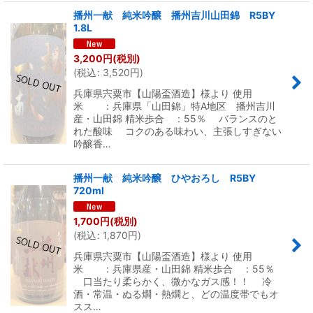
播州一献 純米吟醸 播州吉川山田錦 R5BY
1.8L
3,200
円
(税別)
(
税込
:
3,520
円
)
兵庫県宍粟市【山陽盃酒造】様より 使用
米 ：兵庫県「山田錦」特A地区 播州吉川
産・山田錦 精米歩合 ：55％ バランスのと
れた酸味 コクのある味わい、主張しすぎない
吟醸香…
播州一献 純米吟醸 ひやおろし R5BY
720ml
1,700
円
(税別)
(
税込
:
1,870
円
)
兵庫県宍粟市【山陽盃酒造】様より 使用
米 ：兵庫県産・山田錦 精米歩合 ：55％
口当たり柔らかく、微かなガス感！！ 冷
酒・常温・ぬる燗・熱燗と、どの温度帯でもオ
スス…