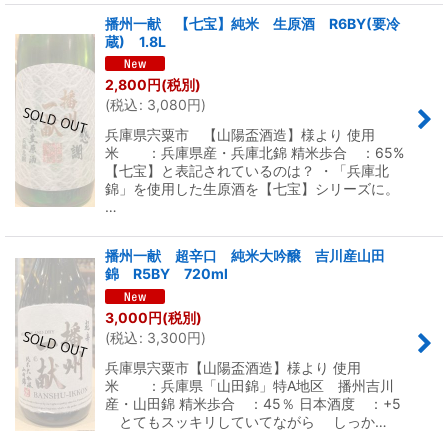
播州一献 【七宝】純米 生原酒 R6BY(要冷
蔵) 1.8L
2,800
円
(税別)
(
税込
:
3,080
円
)
兵庫県宍粟市 【山陽盃酒造】様より 使用
米 ：兵庫県産・兵庫北錦 精米歩合 ：65%
【七宝】と表記されているのは？ ・「兵庫北
錦」を使用した生原酒を【七宝】シリーズに。
…
播州一献 超辛口 純米大吟醸 吉川産山田
錦 R5BY 720ml
3,000
円
(税別)
(
税込
:
3,300
円
)
兵庫県宍粟市【山陽盃酒造】様より 使用
米 ：兵庫県「山田錦」特A地区 播州吉川
産・山田錦 精米歩合 ：45％ 日本酒度 ：+5
とてもスッキリしていてながら しっか…