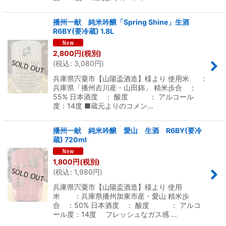
播州一献 純米吟醸「Spring Shine」生酒
R6BY(要冷蔵) 1.8L
2,800
円
(税別)
(
税込
:
3,080
円
)
兵庫県宍粟市【山陽盃酒造】様より 使用米 :
兵庫県「播州吉川産・山田錦」 精米歩合 ：
55% 日本酒度 ： 酸度 ： アルコール
度：14度 ■蔵元よりのコメン…
播州一献 純米吟醸 愛山 生酒 R6BY(要冷
蔵) 720ml
1,800
円
(税別)
(
税込
:
1,980
円
)
兵庫県宍粟市【山陽盃酒造】様より 使用
米 ：兵庫県播州加東市産・愛山 精米歩
合 ：50% 日本酒度 ： 酸度 ： アルコ
ール度：14度 フレッシュなガス感 …