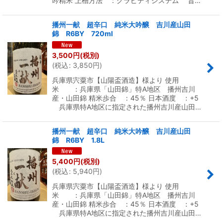
吟精米 上槽方法 ：グラビティシステム 旨…
播州一献 超辛口 純米大吟醸 吉川産山田
錦 R6BY 720ml
3,500
円
(税別)
(
税込
:
3,850
円
)
兵庫県宍粟市【山陽盃酒造】様より 使用
米 ：兵庫県「山田錦」特A地区 播州吉川
産・山田錦 精米歩合 ：45％ 日本酒度 ：+5
兵庫県特A地区に指定された播州吉川産山田…
播州一献 超辛口 純米大吟醸 吉川産山田
錦 R6BY 1.8L
5,400
円
(税別)
(
税込
:
5,940
円
)
兵庫県宍粟市【山陽盃酒造】様より 使用
米 ：兵庫県「山田錦」特A地区 播州吉川
産・山田錦 精米歩合 ：45％ 日本酒度 ：+5
兵庫県特A地区に指定された播州吉川産山田…