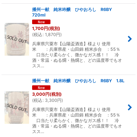
播州一献 純米吟醸 ひやおろし R6BY
720ml
1,700
円
(税別)
(
税込
:
1,870
円
)
兵庫県宍粟市【山陽盃酒造】様より 使用
米 ：兵庫県産・山田錦 精米歩合 ：55％
口当たり柔らかく、微かなガス感！！ 冷
酒・常温・ぬる燗・熱燗と、どの温度帯でもオ
スス…
播州一献 純米吟醸 ひやおろし R6BY 1.8L
3,000
円
(税別)
(
税込
:
3,300
円
)
兵庫県宍粟市【山陽盃酒造】様より 使用
米 ：兵庫県産・山田錦 精米歩合 ：55％
口当たり柔らかく、微かなガス感！！ 冷
酒・常温・ぬる燗・熱燗と、どの温度帯でもオ
スス…