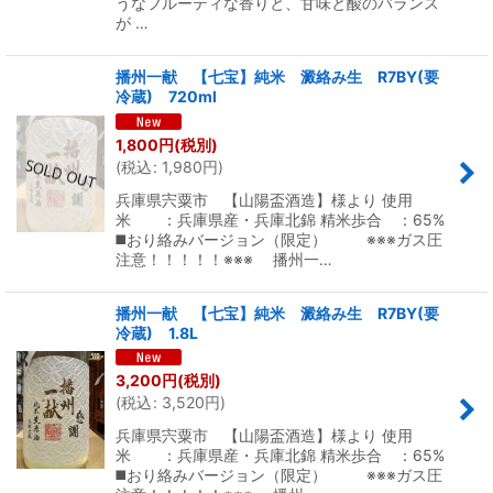
うなフルーティな香りと、甘味と酸のバランス
が …
播州一献 【七宝】純米 澱絡み生 R7BY(要
冷蔵) 720ml
1,800
円
(税別)
(
税込
:
1,980
円
)
兵庫県宍粟市 【山陽盃酒造】様より 使用
米 ：兵庫県産・兵庫北錦 精米歩合 ：65%
◼️おり絡みバージョン（限定） ※※※ガス圧
注意！！！！！※※※ 播州一…
播州一献 【七宝】純米 澱絡み生 R7BY(要
冷蔵) 1.8L
3,200
円
(税別)
(
税込
:
3,520
円
)
兵庫県宍粟市 【山陽盃酒造】様より 使用
米 ：兵庫県産・兵庫北錦 精米歩合 ：65%
◼️おり絡みバージョン（限定） ※※※ガス圧