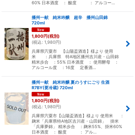
60% 日本酒度 ： 酸度 ： アルコー…
播州一献 純米吟醸 超辛 播州山田錦
720ml
1,800
円
(税別)
(
税込
:
1,980
円
)
兵庫県宍粟市 【山陽盃酒造】様より 使用
米 ：兵庫県 特A地区播州吉川産・山田錦
精米歩合 ：55% 日本酒度 ： 使用酵母 ：
アルコール度 ：16度 定番酒…
播州一献 純米吟醸 夏のうすにごり 生酒
R7BY(要冷蔵) 720ml
1,800
円
(税別)
(
税込
:
1,980
円
)
兵庫県宍粟市【山陽盃酒造】様より 使用米 :
麹米「兵庫県特A地区吉川産・山田錦」 掛米
「兵庫夢錦」 精米歩合 ：麹米55%、掛米60%
日本酒度 ： 酸度 ： アル…