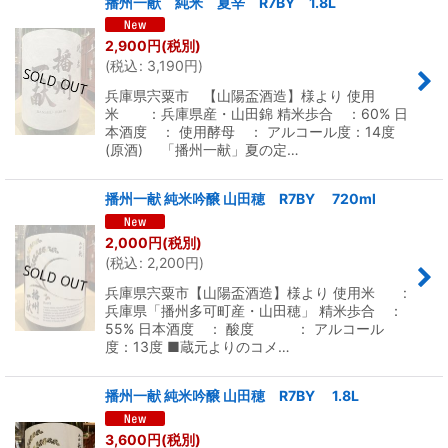
播州一献 純米 夏辛 R7BY 1.8L
2,900
円
(税別)
(
税込
:
3,190
円
)
兵庫県宍粟市 【山陽盃酒造】様より 使用
米 ：兵庫県産・山田錦 精米歩合 ：60% 日
本酒度 ： 使用酵母 ： アルコール度：14度
(原酒) 「播州一献」夏の定…
播州一献 純米吟醸 山田穂 R7BY 720ml
2,000
円
(税別)
(
税込
:
2,200
円
)
兵庫県宍粟市【山陽盃酒造】様より 使用米 :
兵庫県「播州多可町産・山田穂」 精米歩合 ：
55% 日本酒度 ： 酸度 ： アルコール
度：13度 ■蔵元よりのコメ…
播州一献 純米吟醸 山田穂 R7BY 1.8L
3,600
円
(税別)