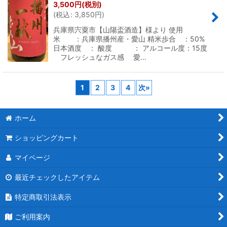
3,500
円
(税別)
(
税込
:
3,850
円
)
兵庫県宍粟市【山陽盃酒造】様より 使用
米 ：兵庫県播州産・愛山 精米歩合 ：50%
日本酒度 ： 酸度 ： アルコール度：15度
フレッシュなガス感 愛…
1
2
3
4
次
»
ホーム
ショッピングカート
マイページ
最近チェックしたアイテム
特定商取引法表示
ご利用案内