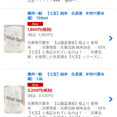
注意！！！！！※※※ 播州一…
播州一献 【七宝】純米 生原酒 R7BY(要冷
蔵) 720ml
1,800
円
(税別)
(
税込
:
1,980
円
)
兵庫県宍粟市 【山陽盃酒造】様より 使用
米 ：兵庫県産・兵庫北錦 精米歩合 ：65%
【七宝】と表記されているのは？ ・「兵庫北
錦」を使用した生原酒を【七宝】シリーズに。
…
播州一献 【七宝】純米 生原酒 R7BY(要冷
蔵) 1.8L
3,200
円
(税別)
(
税込
:
3,520
円
)
兵庫県宍粟市 【山陽盃酒造】様より 使用
米 ：兵庫県産・兵庫北錦 精米歩合 ：65%
【七宝】と表記されているのは？ ・「兵庫北