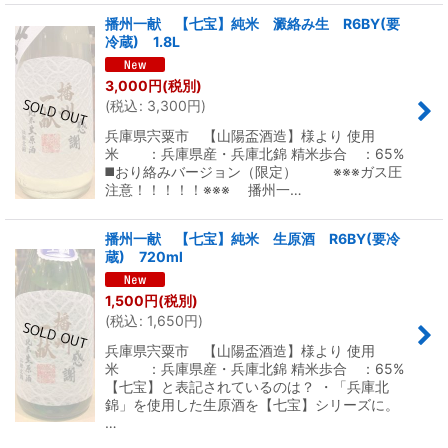
播州一献 【七宝】純米 澱絡み生 R6BY(要
冷蔵) 1.8L
3,000
円
(税別)
(
税込
:
3,300
円
)
兵庫県宍粟市 【山陽盃酒造】様より 使用
米 ：兵庫県産・兵庫北錦 精米歩合 ：65%
◼️おり絡みバージョン（限定） ※※※ガス圧
注意！！！！！※※※ 播州一…
播州一献 【七宝】純米 生原酒 R6BY(要冷
蔵) 720ml
1,500
円
(税別)
(
税込
:
1,650
円
)
兵庫県宍粟市 【山陽盃酒造】様より 使用
米 ：兵庫県産・兵庫北錦 精米歩合 ：65%
【七宝】と表記されているのは？ ・「兵庫北
錦」を使用した生原酒を【七宝】シリーズに。
…