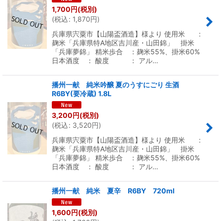
1,700
円
(税別)
(
税込
:
1,870
円
)
兵庫県宍粟市【山陽盃酒造】様より 使用米 :
麹米「兵庫県特A地区吉川産・山田錦」 掛米
「兵庫夢錦」 精米歩合 ：麹米55%、掛米60%
日本酒度 ： 酸度 ： アル…
播州一献 純米吟醸 夏のうすにごり 生酒
R6BY(要冷蔵) 1.8L
3,200
円
(税別)
(
税込
:
3,520
円
)
兵庫県宍粟市【山陽盃酒造】様より 使用米 :
麹米「兵庫県特A地区吉川産・山田錦」 掛米
「兵庫夢錦」 精米歩合 ：麹米55%、掛米60%
日本酒度 ： 酸度 ： アル…
播州一献 純米 夏辛 R6BY 720ml
1,600
円
(税別)