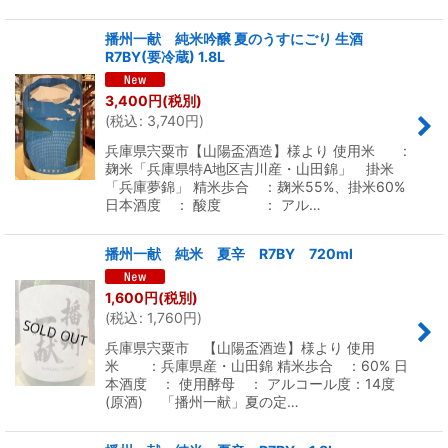
播州一献 純米吟醸 夏のうすにごり 生酒
R7BY(要冷蔵) 1.8L
3,400
円
(税別)
(
税込
:
3,740
円
)
兵庫県宍粟市【山陽盃酒造】様より 使用米 :
麹米「兵庫県特A地区吉川産・山田錦」 掛米
「兵庫夢錦」 精米歩合 ：麹米55%、掛米60%
日本酒度 ： 酸度 ： アル…
播州一献 純米 夏辛 R7BY 720ml
1,600
円
(税別)
(
税込
:
1,760
円
)
兵庫県宍粟市 【山陽盃酒造】様より 使用
米 ：兵庫県産・山田錦 精米歩合 ：60% 日
本酒度 ： 使用酵母 ： アルコール度：14度
(原酒) 「播州一献」夏の定…