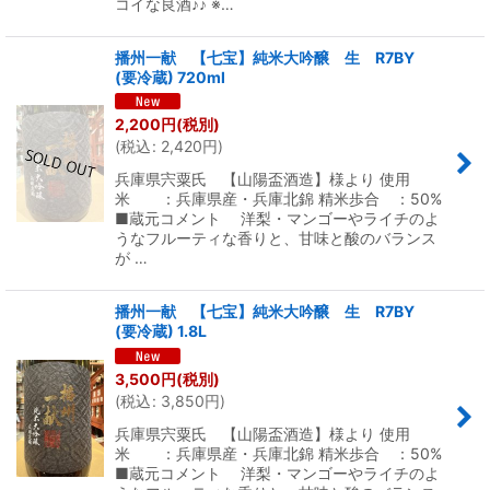
コイな良酒♪♪ ※…
播州一献 【七宝】純米大吟醸 生 R7BY
(要冷蔵) 720ml
2,200
円
(税別)
(
税込
:
2,420
円
)
兵庫県宍粟氏 【山陽盃酒造】様より 使用
米 ：兵庫県産・兵庫北錦 精米歩合 ：50%
■蔵元コメント 洋梨・マンゴーやライチのよ
うなフルーティな香りと、甘味と酸のバランス
が …
播州一献 【七宝】純米大吟醸 生 R7BY
(要冷蔵) 1.8L
3,500
円
(税別)
(
税込
:
3,850
円
)
兵庫県宍粟氏 【山陽盃酒造】様より 使用
米 ：兵庫県産・兵庫北錦 精米歩合 ：50%
■蔵元コメント 洋梨・マンゴーやライチのよ