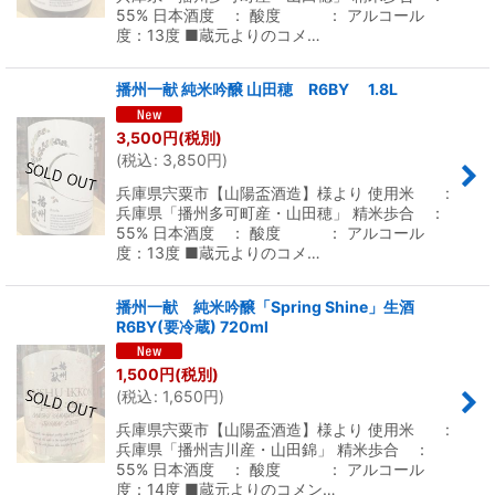
55% 日本酒度 ： 酸度 ： アルコール
度：13度 ■蔵元よりのコメ…
播州一献 純米吟醸 山田穂 R6BY 1.8L
3,500
円
(税別)
(
税込
:
3,850
円
)
兵庫県宍粟市【山陽盃酒造】様より 使用米 :
兵庫県「播州多可町産・山田穂」 精米歩合 ：
55% 日本酒度 ： 酸度 ： アルコール
度：13度 ■蔵元よりのコメ…
播州一献 純米吟醸「Spring Shine」生酒
R6BY(要冷蔵) 720ml
1,500
円
(税別)
(
税込
:
1,650
円
)
兵庫県宍粟市【山陽盃酒造】様より 使用米 :
兵庫県「播州吉川産・山田錦」 精米歩合 ：
55% 日本酒度 ： 酸度 ： アルコール
度：14度 ■蔵元よりのコメン…