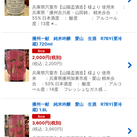
兵庫県宍粟市【山陽盃酒造】様より 使用米 :
兵庫県「播州吉川産・山田錦」 精米歩合 ：
55% 日本酒度 ： 酸度 ： アルコール
度：13度 ※…
播州一献 純米吟醸 愛山 生酒 R7BY(要冷
蔵) 720ml
2,000
円
(税別)
(
税込
:
2,200
円
)
兵庫県宍粟市【山陽盃酒造】様より 使用
米 ：兵庫県播州加東市産・愛山 精米歩
合 ：50% 日本酒度 ： 酸度 ： アルコ
ール度：14度 フレッシュなガス感 …
播州一献 純米吟醸 愛山 生酒 R7BY(要冷
蔵) 1.8L
3,600
円
(税別)
(
税込
:
3,960
円
)