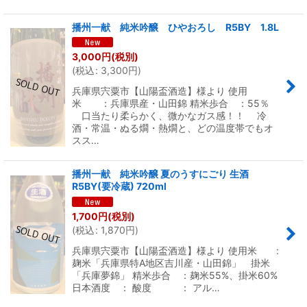
播州一献 純米吟醸 ひやおろし R5BY 1.8L
3,000
円
(税別)
(
税込
:
3,300
円
)
兵庫県宍粟市【山陽盃酒造】様より 使用
米 ：兵庫県産・山田錦 精米歩合 ：55％
口当たり柔らかく、微かなガス感！！ 冷
酒・常温・ぬる燗・熱燗と、どの温度帯でもオ
スス…
播州一献 純米吟醸 夏のうすにごり 生酒
R5BY(要冷蔵) 720ml
1,700
円
(税別)
(
税込
:
1,870
円
)
兵庫県宍粟市【山陽盃酒造】様より 使用米 :
麹米「兵庫県特A地区吉川産・山田錦」 掛米
「兵庫夢錦」 精米歩合 ：麹米55%、掛米60%
日本酒度 ： 酸度 ： アル…