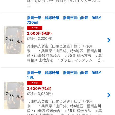
錦」を使用した生原酒を【七宝】シリーズに。
…
播州一献 純米吟醸 播州吉川山田錦 R6BY
720ml
2,000
円
(税別)
(
税込
:
2,200
円
)
兵庫県宍粟市【山陽盃酒造】様より 使用
米 ：兵庫県「山田錦」特A地区 播州吉川
産・山田錦 精米歩合 ：55％ 精米方法 ：真
吟精米 上槽方法 ：グラビティシステム 旨…
播州一献 純米吟醸 播州吉川山田錦 R6BY
1.8L
3,600
円
(税別)
(
税込
:
3,960
円
)
兵庫県宍粟市【山陽盃酒造】様より 使用
米 ：兵庫県「山田錦」特A地区 播州吉川
産・山田錦 精米歩合 ：55％ 精米方法 ：真