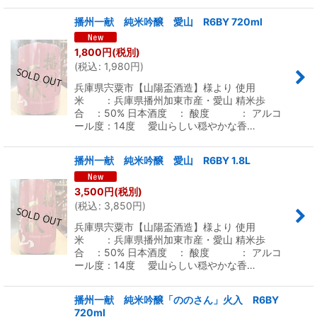
播州一献 純米吟醸 愛山 R6BY 720ml
1,800
円
(税別)
(
税込
:
1,980
円
)
兵庫県宍粟市【山陽盃酒造】様より 使用
米 ：兵庫県播州加東市産・愛山 精米歩
合 ：50% 日本酒度 ： 酸度 ： アルコ
ール度：14度 愛山らしい穏やかな香…
播州一献 純米吟醸 愛山 R6BY 1.8L
3,500
円
(税別)
(
税込
:
3,850
円
)
兵庫県宍粟市【山陽盃酒造】様より 使用
米 ：兵庫県播州加東市産・愛山 精米歩
合 ：50% 日本酒度 ： 酸度 ： アルコ
ール度：14度 愛山らしい穏やかな香…
播州一献 純米吟醸「ののさん」火入 R6BY
720ml