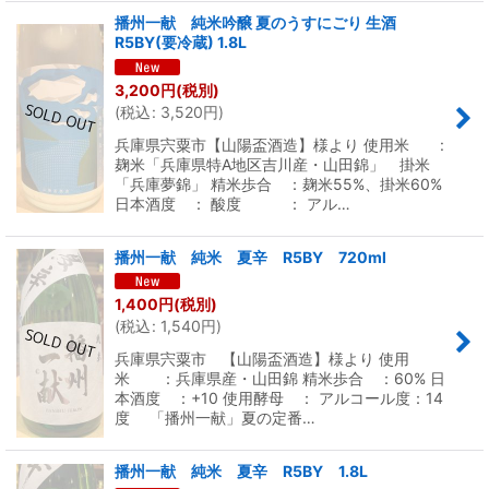
播州一献 純米吟醸 夏のうすにごり 生酒
R5BY(要冷蔵) 1.8L
3,200
円
(税別)
(
税込
:
3,520
円
)
兵庫県宍粟市【山陽盃酒造】様より 使用米 :
麹米「兵庫県特A地区吉川産・山田錦」 掛米
「兵庫夢錦」 精米歩合 ：麹米55%、掛米60%
日本酒度 ： 酸度 ： アル…
播州一献 純米 夏辛 R5BY 720ml
1,400
円
(税別)
(
税込
:
1,540
円
)
兵庫県宍粟市 【山陽盃酒造】様より 使用
米 ：兵庫県産・山田錦 精米歩合 ：60% 日
本酒度 ：+10 使用酵母 ： アルコール度：14
度 「播州一献」夏の定番…
播州一献 純米 夏辛 R5BY 1.8L