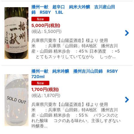
播州一献 超辛口 純米大吟醸 吉川産山田
錦 R5BY 1.8L
5,000
円
(税別)
(
税込
:
5,500
円
)
兵庫県宍粟市【山陽盃酒造】様より 使用
米 ：兵庫県「山田錦」特A地区 播州吉川
産・山田錦 精米歩合 ：45％ 日本酒度 ：+5
とてもスッキリしていてながら しっか…
播州一献 純米吟醸 播州吉川山田錦 R5BY
720ml
1,700
円
(税別)
(
税込
:
1,870
円
)
兵庫県宍粟市【山陽盃酒造】様より 使用
米 ：兵庫県「山田錦」特A地区 播州吉川
産・山田錦 精米歩合 ：55％ バランスのと
れた酸味 コクのある味わい、主張しすぎない
吟醸香…