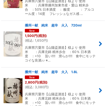
兵庫県宍粟市【山陽盃酒造】様より 使用
米 ：兵庫県播州加東市産・愛山 精米歩
合 ：50% 日本酒度 ： 酸度 ： アルコ
ール度：14度 フレッシュなガス感 …
播州一献 純米 超辛 火入 720ml
1,500
円
(税別)
(
税込
:
1,650
円
)
兵庫県宍粟市【山陽盃酒造】様より 使用
米 ：兵庫北錦 精米歩合 ：60％ 日本酒
度 ：+10 旨い‼︎‼︎ 滑らか‼︎‼︎ 食中にモッテ
コイな良酒♪♪ ※…
播州一献 純米 超辛 火入 1.8L
2,800
円
(税別)
(
税込
:
3,080
円
)
兵庫県宍粟市【山陽盃酒造】様より 使用
米 ：兵庫北錦 精米歩合 ：60％ 日本酒
度 ：+10 旨い‼︎‼︎ 滑らか‼︎‼︎ 食中にモッテ