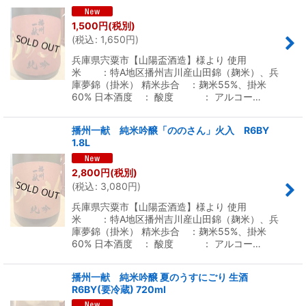
1,500
円
(税別)
(
税込
:
1,650
円
)
兵庫県宍粟市【山陽盃酒造】様より 使用
米 ：特A地区播州吉川産山田錦（麹米）、兵
庫夢錦（掛米） 精米歩合 ：麹米55%、掛米
60% 日本酒度 ： 酸度 ： アルコー…
播州一献 純米吟醸「ののさん」火入 R6BY
1.8L
2,800
円
(税別)
(
税込
:
3,080
円
)
兵庫県宍粟市【山陽盃酒造】様より 使用
米 ：特A地区播州吉川産山田錦（麹米）、兵
庫夢錦（掛米） 精米歩合 ：麹米55%、掛米
60% 日本酒度 ： 酸度 ： アルコー…
播州一献 純米吟醸 夏のうすにごり 生酒
R6BY(要冷蔵) 720ml