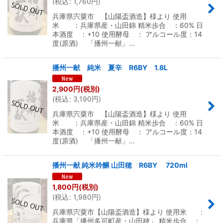
(
税込
:
1,760
円
)
兵庫県宍粟市 【山陽盃酒造】様より 使用
米 ：兵庫県産・山田錦 精米歩合 ：60% 日
本酒度 ：+10 使用酵母 ： アルコール度：14
度(原酒) 「播州一献」…
播州一献 純米 夏辛 R6BY 1.8L
2,900
円
(税別)
(
税込
:
3,190
円
)
兵庫県宍粟市 【山陽盃酒造】様より 使用
米 ：兵庫県産・山田錦 精米歩合 ：60% 日
本酒度 ：+10 使用酵母 ： アルコール度：14
度(原酒) 「播州一献」…
播州一献 純米吟醸 山田穂 R6BY 720ml
1,800
円
(税別)
(
税込
:
1,980
円
)
兵庫県宍粟市【山陽盃酒造】様より 使用米 :
兵庫県「播州多可町産・山田穂」 精米歩合 ：