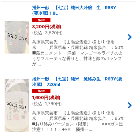
播州一献 【七宝】純米大吟醸 生 R6BY
(要冷蔵) 1.8L
3,200
円
(税別)
(
税込
:
3,520
円
)
兵庫県宍粟氏 【山陽盃酒造】様より 使用
米 ：兵庫県産・兵庫北錦 精米歩合 ：50%
■蔵元コメント 洋梨・マンゴーやライチのよ
うなフルーティな香りと、甘味と酸のバランス
が …
播州一献 【七宝】純米 澱絡み生 R6BY(要
冷蔵) 720ml
1,600
円
(税別)
(
税込
:
1,760
円
)
兵庫県宍粟市 【山陽盃酒造】様より 使用
米 ：兵庫県産・兵庫北錦 精米歩合 ：65%
◼️おり絡みバージョン（限定） ※※※ガス圧
注意！！！！！※※※ 播州一…