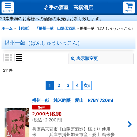
岩手の酒屋 高橋酒店
メニュー
カート
20歳未満のお客様への酒類の販売はお断り致します。
ホーム
>
【兵庫】 「播州一献」山陽盃酒造
>
播州一献（ばんしゅういっこん）
播州一献（ばんしゅういっこん）
表示順変更
閉じる
211
件
表示数
:
1
2
3
4
次
»
並び順
:
播州一献 純米吟醸 愛山 R7BY 720ml
絞り込む
2,000
円
(税別)
(
税込
:
2,200
円
)
兵庫県宍粟市【山陽盃酒造】様より 使用
米 ：兵庫県播州加東市産・愛山 精米歩