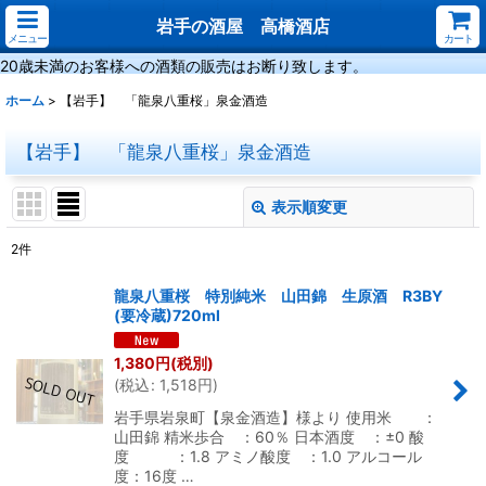
岩手の酒屋 高橋酒店
メニュー
カート
20歳未満のお客様への酒類の販売はお断り致します。
ホーム
>
【岩手】 「龍泉八重桜」泉金酒造
【岩手】 「龍泉八重桜」泉金酒造
表示順変更
閉じる
2
件
サブカテゴリ
:
龍泉八重桜 特別純米 山田錦 生原酒 R3BY
(要冷蔵)720ml
表示数
:
1,380
円
(税別)
(
税込
:
1,518
円
)
並び順
:
岩手県岩泉町【泉金酒造】様より 使用米 ：
山田錦 精米歩合 ：60％ 日本酒度 ：±0 酸
度 ：1.8 アミノ酸度 ：1.0 アルコール
絞り込む
度：16度 …