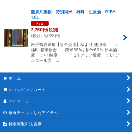
龍泉八重桜 特別純米 雄町 生原酒 R1BY
1.8L
2,750
円
(税別)
(
税込
:
3,025
円
)
岩手県岩泉町【泉金酒造】様より 使用米 ：
雄町 精米歩合 ：麹米55% / 掛米60％ 日本酒
度 ：+1 酸度 ：2.1 アミノ酸度 ：1.1 ア
ルコール度 …
ホーム
ショッピングカート
マイページ
最近チェックしたアイテム
特定商取引法表示