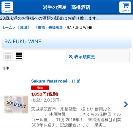
岩手の酒屋 高橋酒店
メニュー
カート
20歳未満のお客様への酒類の販売はお断り致します。
ホーム
>
【茨城】 「来福」来福酒造
>
RAIFUKU WINE
RAIFUKU WINE
表示順変更
閉じる
3
件
表示数
:
Sakura Yeast rosé ロゼ
並び順
:
1,850
円
(税別)
(
税込
:
2,035
円
)
絞り込む
茨城県筑西市・来福酒造 様より 使用ぶど
う ： 使用酵母 ：さくらの花酵母 アル
コール度 ：11度 2016年！ 来福酒造様は創業
300年を迎え、記念醸造として 「果実…