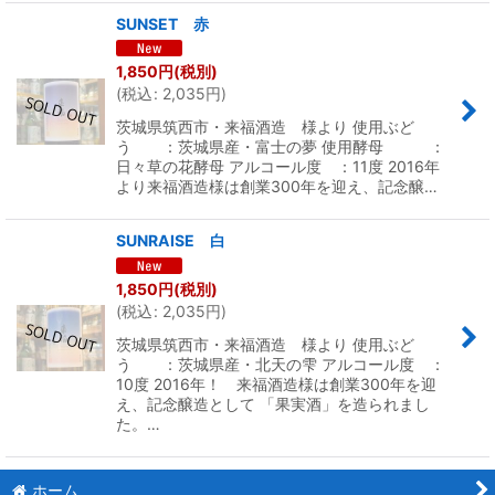
SUNSET 赤
1,850
円
(税別)
(
税込
:
2,035
円
)
茨城県筑西市・来福酒造 様より 使用ぶど
う ：茨城県産・富士の夢 使用酵母 ：
日々草の花酵母 アルコール度 ：11度 2016年
より来福酒造様は創業300年を迎え、記念醸…
SUNRAISE 白
1,850
円
(税別)
(
税込
:
2,035
円
)
茨城県筑西市・来福酒造 様より 使用ぶど
う ：茨城県産・北天の雫 アルコール度 ：
10度 2016年！ 来福酒造様は創業300年を迎
え、記念醸造として 「果実酒」を造られまし
た。…
ホーム