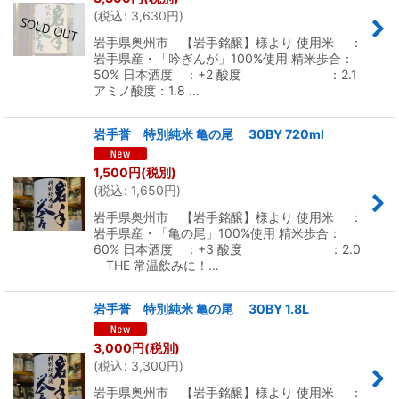
(
税込
:
3,630
円
)
岩手県奥州市 【岩手銘醸】様より 使用米 ：
岩手県産・「吟ぎんが」100%使用 精米歩合：
50% 日本酒度 ：+2 酸度 ：2.1
アミノ酸度：1.8 …
岩手誉 特別純米 亀の尾 30BY 720ml
1,500
円
(税別)
(
税込
:
1,650
円
)
岩手県奥州市 【岩手銘醸】様より 使用米 ：
岩手県産・「亀の尾」100%使用 精米歩合：
60% 日本酒度 ：+3 酸度 ：2.0
THE 常温飲みに！…
岩手誉 特別純米 亀の尾 30BY 1.8L
3,000
円
(税別)
(
税込
:
3,300
円
)
岩手県奥州市 【岩手銘醸】様より 使用米 ：