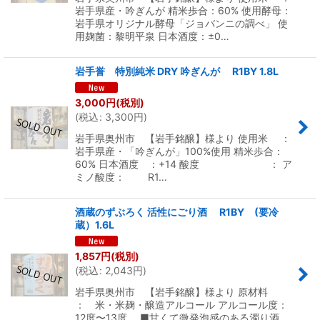
岩手県産・吟ぎんが 精米歩合：60% 使用酵母：
岩手県オリジナル酵母「ジョバンニの調べ」 使
用麹菌：黎明平泉 日本酒度：±0…
岩手誉 特別純米 DRY 吟ぎんが R1BY 1.8L
3,000
円
(税別)
(
税込
:
3,300
円
)
岩手県奥州市 【岩手銘醸】様より 使用米 ：
岩手県産・「吟ぎんが」100%使用 精米歩合：
60% 日本酒度 ：+14 酸度 ： ア
ミノ酸度： R1…
酒蔵のずぶろく 活性にごり酒 R1BY (要冷
蔵）1.6L
1,857
円
(税別)
(
税込
:
2,043
円
)
岩手県奥州市 【岩手銘醸】様より 原材料
： 米・米麹・醸造アルコール アルコール度：
12度〜13度 ■甘くて微発泡感のある濁り酒