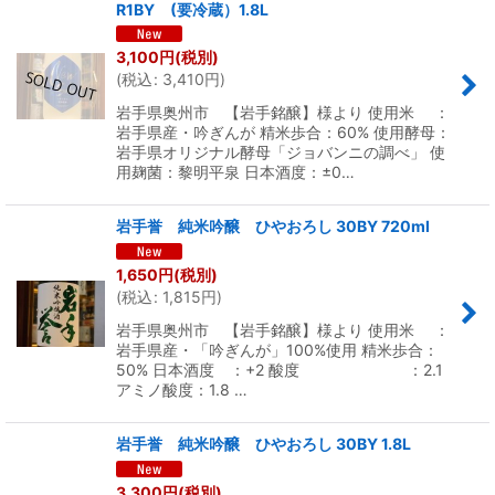
R1BY (要冷蔵）1.8L
3,100
円
(税別)
(
税込
:
3,410
円
)
岩手県奥州市 【岩手銘醸】様より 使用米 ：
岩手県産・吟ぎんが 精米歩合：60% 使用酵母：
岩手県オリジナル酵母「ジョバンニの調べ」 使
用麹菌：黎明平泉 日本酒度：±0…
岩手誉 純米吟醸 ひやおろし 30BY 720ml
1,650
円
(税別)
(
税込
:
1,815
円
)
岩手県奥州市 【岩手銘醸】様より 使用米 ：
岩手県産・「吟ぎんが」100%使用 精米歩合：
50% 日本酒度 ：+2 酸度 ：2.1
アミノ酸度：1.8 …
岩手誉 純米吟醸 ひやおろし 30BY 1.8L
3,300
円
(税別)