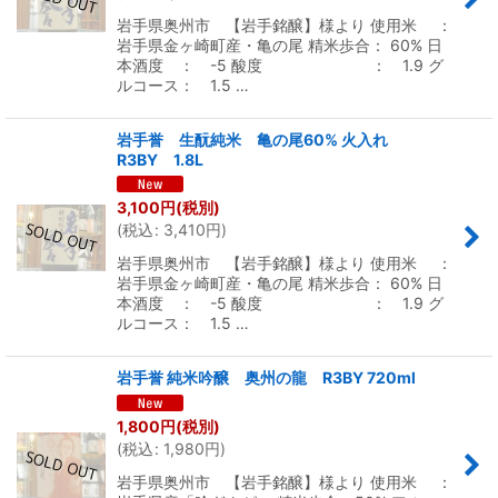
岩手県奥州市 【岩手銘醸】様より 使用米 ：
岩手県金ヶ崎町産・亀の尾 精米歩合： 60% 日
本酒度 ： -5 酸度 ： 1.9 グ
ルコース： 1.5 …
岩手誉 生酛純米 亀の尾60% 火入れ
R3BY 1.8L
3,100
円
(税別)
(
税込
:
3,410
円
)
岩手県奥州市 【岩手銘醸】様より 使用米 ：
岩手県金ヶ崎町産・亀の尾 精米歩合： 60% 日
本酒度 ： -5 酸度 ： 1.9 グ
ルコース： 1.5 …
岩手誉 純米吟醸 奥州の龍 R3BY 720ml
1,800
円
(税別)
(
税込
:
1,980
円
)
岩手県奥州市 【岩手銘醸】様より 使用米 ：