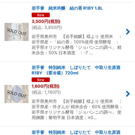
岩手誉 純米吟醸 結の香 R1BY 1.8L
3,500
円
(税別)
(
税込
:
3,850
円
)
岩手県奥州市 【岩手銘醸】様より 使用米 ：
岩手県産・「結の香」100%使用 使用酵母 ：
岩手県オリジナル酵母「ジョバンニの調べ」 精
米歩合：50% 日本酒度 ：-7 …
岩手誉 特別純米 しぼりたて 中取り生原酒
R1BY (要冷蔵）720ml
1,600
円
(税別)
(
税込
:
1,760
円
)
岩手県奥州市 【岩手銘醸】様より 使用米 ：
岩手県産・吟ぎんが 精米歩合：60% 使用酵母：
岩手県オリジナル酵母「ジョバンニの調べ」 使
用麹菌：黎明平泉 日本酒度：±0…
岩手誉 特別純米 しぼりたて 中取り生原酒