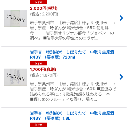
2,000
円
(税別)
(
税込
:
2,200
円
)
岩手県奥州市 【岩手銘醸】様より 使用米 ：
岩手県産・吟ぎんが 精米歩合：55% 使用酵
母 ： 岩手県オリジナル酵母「ジョバンニの
調べ」 ■岩手大学の学生とのコラボ…
岩手誉 特別純米 しぼりたて 中取り生原酒
R4BY (要冷蔵）720ml
1,700
円
(税別)
(
税込
:
1,870
円
)
岩手県奥州市 【岩手銘醸】様より 使用米 ：
岩手県産・吟ぎんが 精米歩合：60% ■直汲みで
詰められる事により微発泡感を味わえる一本
■優しめのフルーティな香り、瑞々…
岩手誉 特別純米 しぼりたて 中取り生原酒
R4BY (要冷蔵）1.8L