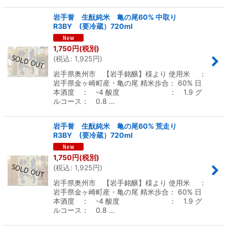
岩手誉 生酛純米 亀の尾60% 中取り
R3BY (要冷蔵）720ml
1,750
円
(税別)
(
税込
:
1,925
円
)
岩手県奥州市 【岩手銘醸】様より 使用米 ：
岩手県金ヶ崎町産・亀の尾 精米歩合： 60% 日
本酒度 ： -4 酸度 ： 1.9 グ
ルコース： 0.8 …
岩手誉 生酛純米 亀の尾60% 荒走り
R3BY (要冷蔵）720ml
1,750
円
(税別)
(
税込
:
1,925
円
)
岩手県奥州市 【岩手銘醸】様より 使用米 ：
岩手県金ヶ崎町産・亀の尾 精米歩合： 60% 日
本酒度 ： -4 酸度 ： 1.9 グ
ルコース： 0.8 …