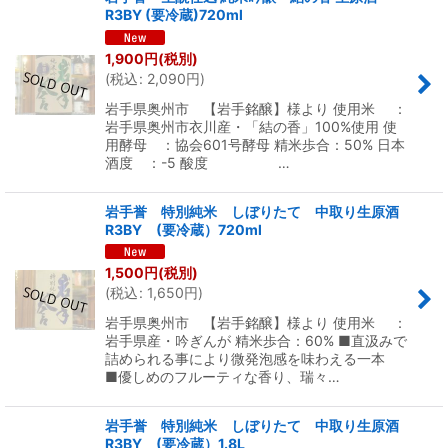
R3BY (要冷蔵)720ml
1,900
円
(税別)
(
税込
:
2,090
円
)
岩手県奥州市 【岩手銘醸】様より 使用米 ：
岩手県奥州市衣川産・「結の香」100%使用 使
用酵母 ：協会601号酵母 精米歩合：50% 日本
酒度 ：-5 酸度 …
岩手誉 特別純米 しぼりたて 中取り生原酒
R3BY (要冷蔵）720ml
1,500
円
(税別)
(
税込
:
1,650
円
)
岩手県奥州市 【岩手銘醸】様より 使用米 ：
岩手県産・吟ぎんが 精米歩合：60% ■直汲みで
詰められる事により微発泡感を味わえる一本
■優しめのフルーティな香り、瑞々…
岩手誉 特別純米 しぼりたて 中取り生原酒
R3BY (要冷蔵）1.8L