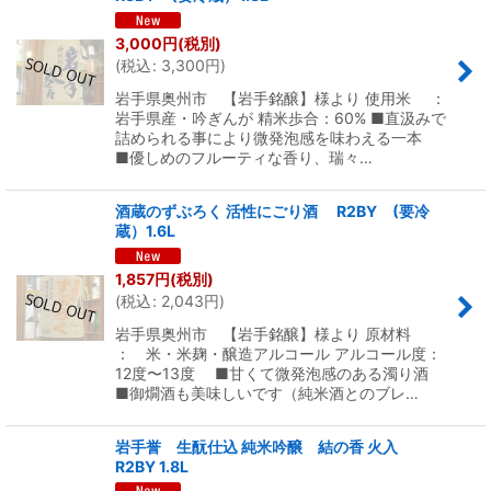
3,000
円
(税別)
(
税込
:
3,300
円
)
岩手県奥州市 【岩手銘醸】様より 使用米 ：
岩手県産・吟ぎんが 精米歩合：60% ■直汲みで
詰められる事により微発泡感を味わえる一本
■優しめのフルーティな香り、瑞々…
酒蔵のずぶろく 活性にごり酒 R2BY (要冷
蔵）1.6L
1,857
円
(税別)
(
税込
:
2,043
円
)
岩手県奥州市 【岩手銘醸】様より 原材料
： 米・米麹・醸造アルコール アルコール度：
12度〜13度 ■甘くて微発泡感のある濁り酒
■御燗酒も美味しいです（純米酒とのブレ…
岩手誉 生酛仕込 純米吟醸 結の香 火入
R2BY 1.8L