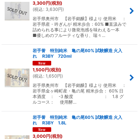
3,300
円
(税別)
(
税込
:
3,630
円
)
岩手県奥州市 【岩手銘醸】様より 使用米 ：
岩手県産・吟ぎんが 精米歩合：60% ■直汲みで
詰められる事により微発泡感を味わえる一本
■優しめのフルーティな香り、瑞々…
岩手誉 特別純米 亀の尾60% 試験醸造 火入
れ R3BY 720ml
1,500
円
(税別)
(
税込
:
1,650
円
)
岩手県奥州市 【岩手銘醸】様より 使用米 ：
岩手県金ヶ崎町産・亀の尾 精米歩合： 60% 日
本酒度 ： -3 酸度 ： 1.8 グ
ルコース： 使用酵…
岩手誉 特別純米 亀の尾60% 試験醸造 火入
れ R3BY 1.8L
3,000
円
(税別)