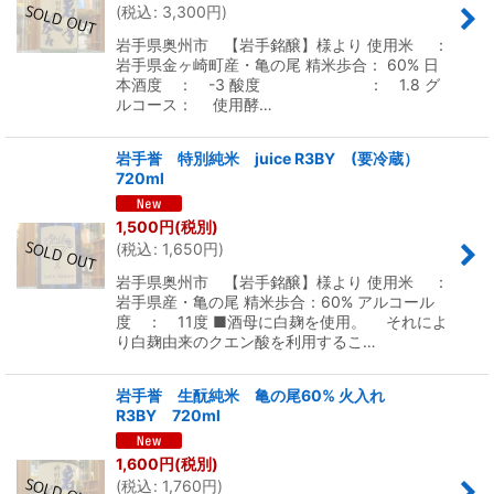
(
税込
:
3,300
円
)
岩手県奥州市 【岩手銘醸】様より 使用米 ：
岩手県金ヶ崎町産・亀の尾 精米歩合： 60% 日
本酒度 ： -3 酸度 ： 1.8 グ
ルコース： 使用酵…
岩手誉 特別純米 juice R3BY (要冷蔵）
720ml
1,500
円
(税別)
(
税込
:
1,650
円
)
岩手県奥州市 【岩手銘醸】様より 使用米 ：
岩手県産・亀の尾 精米歩合：60% アルコール
度 ： 11度 ■酒母に白麹を使用。 それによ
り白麹由来のクエン酸を利用するこ…
岩手誉 生酛純米 亀の尾60% 火入れ
R3BY 720ml
1,600
円
(税別)
(
税込
:
1,760
円
)