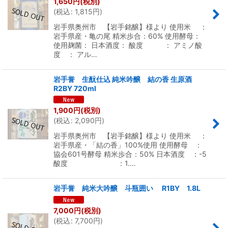
1,650
円
(税別)
(
税込
:
1,815
円
)
岩手県奥州市 【岩手銘醸】様より 使用米 ：
岩手県産・亀の尾 精米歩合：60% 使用酵母：
使用麹菌： 日本酒度： 酸度 ： アミノ酸
度 ： アル…
岩手誉 生酛仕込 純米吟醸 結の香 生原酒
R2BY 720ml
1,900
円
(税別)
(
税込
:
2,090
円
)
岩手県奥州市 【岩手銘醸】様より 使用米 ：
岩手県産・「結の香」100%使用 使用酵母 ：
協会601号酵母 精米歩合：50% 日本酒度 ：-5
酸度 ：1.…
岩手誉 純米大吟醸 斗瓶囲い R1BY 1.8L
7,000
円
(税別)
(
税込
:
7,700
円
)