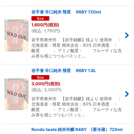
岩手誉 辛口純米 彗星 R6BY 720ml
1,600
円
(税別)
(
税込
:
1,760
円
)
岩手県奥州市 【岩手銘醸】様より 使用米 ：
北海道産・彗星 精米歩合：60% 日本酒度 ：
酸度 ： アミノ酸度： フルーティな含
み香を感じつつもバスッと…
岩手誉 辛口純米 彗星 R6BY 1.8L
3,000
円
(税別)
(
税込
:
3,300
円
)
岩手県奥州市 【岩手銘醸】様より 使用米 ：
北海道産・彗星 精米歩合：60% 日本酒度 ：
酸度 ： アミノ酸度： フルーティな含
み香を感じつつもバスッと…
Rondo Iwate 純米吟醸 R4BY (要冷蔵）720ml