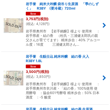
岩手誉 純米大吟醸 袋吊り生原酒 「季のしず
く」 R3BY (要冷蔵）720ml
3,753
円
(税別)
(
税込
:
4,128
円
)
岩手県奥州市 【岩手銘醸】様より 使用米 ：
岩手県産・結の香 （杜氏・三浦健太郎氏の親
父さんが育ててます） 精米歩合：40% アルコー
ル度：16度 三浦健太郎さん…
岩手誉 生酛仕込 純米吟醸 結の香 火入
R3BY 1.8L
3,500
円
(税別)
(
税込
:
3,850
円
)
岩手県奥州市 【岩手銘醸】様より 使用米 ：
岩手県奥州市衣川産・「結の香」100%使用 使
用酵母 ：協会601号酵母 精米歩合：50% 日本
酒度 ：-5 酸度 …
岩手誉 生酛仕込 純米吟醸 結の香 生原酒