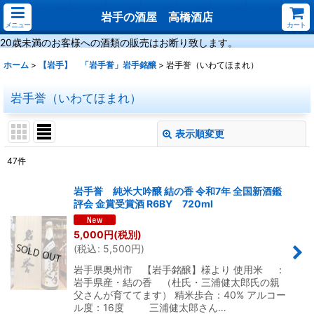
岩手の酒屋 高橋酒店
メニュー
カート
20歳未満のお客様への酒類の販売はお断り致します。
ホーム
>
【岩手】 「岩手誉」岩手銘醸
>
岩手誉（いわてほまれ）
岩手誉（いわてほまれ）
表示順変更
閉じる
47
件
表示数
:
岩手誉 純米大吟醸 結の香 令和7年 全国新酒鑑
評会 金賞受賞酒 R6BY 720ml
並び順
:
5,000
円
(税別)
(
税込
:
5,500
円
)
絞り込む
岩手県奥州市 【岩手銘醸】様より 使用米 ：
岩手県産・結の香 （杜氏・三浦健太郎氏の親
父さんが育ててます） 精米歩合：40% アルコー
ル度：16度 三浦健太郎さん…