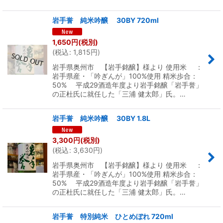
岩手誉 純米吟醸 30BY 720ml
1,650
円
(税別)
(
税込
:
1,815
円
)
岩手県奥州市 【岩手銘醸】様より 使用米 ：
岩手県産・「吟ぎんが」100%使用 精米歩合：
50% 平成29酒造年度より岩手銘醸「岩手誉」
の正杜氏に就任した「三浦 健太郎」氏。…
岩手誉 純米吟醸 30BY 1.8L
3,300
円
(税別)
(
税込
:
3,630
円
)
岩手県奥州市 【岩手銘醸】様より 使用米 ：
岩手県産・「吟ぎんが」100%使用 精米歩合：
50% 平成29酒造年度より岩手銘醸「岩手誉」
の正杜氏に就任した「三浦 健太郎」氏。…
岩手誉 特別純米 ひとめぼれ 720ml