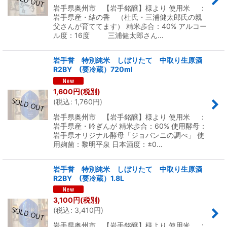
岩手県奥州市 【岩手銘醸】様より 使用米 ：
岩手県産・結の香 （杜氏・三浦健太郎氏の親
父さんが育ててます） 精米歩合：40% アルコー
ル度：16度 三浦健太郎さん…
岩手誉 特別純米 しぼりたて 中取り生原酒
R2BY (要冷蔵）720ml
1,600
円
(税別)
(
税込
:
1,760
円
)
岩手県奥州市 【岩手銘醸】様より 使用米 ：
岩手県産・吟ぎんが 精米歩合：60% 使用酵母：
岩手県オリジナル酵母「ジョバンニの調べ」 使
用麹菌：黎明平泉 日本酒度：±0…
岩手誉 特別純米 しぼりたて 中取り生原酒
R2BY (要冷蔵）1.8L
3,100
円
(税別)
(
税込
:
3,410
円
)
岩手県奥州市 【岩手銘醸】様より 使用米 ：