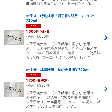
■御燗酒も美味しいです（純米酒とのブレ…
岩手誉 特別純米「岩手誉×磐乃井」 R1BY
720ml
1,500
円
(税別)
(
税込
:
1,650
円
)
岩手県奥州市 【岩手銘醸】様より 使用
米 ：岩手県酒造好適米 吟ぎんが 精米歩
合 ：60％ 日本酒度 ： 酸度 ： 使用酵
母：Y19 (岩手県オリジナル酵母 ゆうこ…
岩手誉 純米吟醸 結の香 R1BY 720ml
1,750
円
(税別)
(
税込
:
1,925
円
)
岩手県奥州市 【岩手銘醸】様より 使用米 ：
岩手県産・「結の香」100%使用 使用酵母 ：
岩手県オリジナル酵母「ジョバンニの調べ」 精
米歩合：50% 日本酒度 ：-7 …