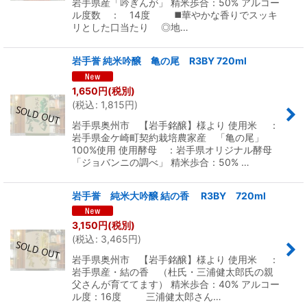
岩手県産「吟ぎんが」 精米歩合：50% アルコー
ル度数 ： 14度 ◼️華やかな香りでスッキ
リとした口当たり ◎地…
岩手誉 純米吟醸 亀の尾 R3BY 720ml
1,650
円
(税別)
(
税込
:
1,815
円
)
岩手県奥州市 【岩手銘醸】様より 使用米 ：
岩手県金ケ崎町契約栽培農家産 「亀の尾」
100%使用 使用酵母 ：岩手県オリジナル酵母
「ジョバンニの調べ」 精米歩合：50% …
岩手誉 純米大吟醸 結の香 R3BY 720ml
3,150
円
(税別)
(
税込
:
3,465
円
)
岩手県奥州市 【岩手銘醸】様より 使用米 ：
岩手県産・結の香 （杜氏・三浦健太郎氏の親
父さんが育ててます） 精米歩合：40% アルコー
ル度：16度 三浦健太郎さん…