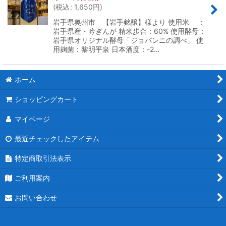
(
税込
:
1,650
円
)
岩手県奥州市 【岩手銘醸】様より 使用米 ：
岩手県産・吟ぎんが 精米歩合：60% 使用酵母：
岩手県オリジナル酵母「ジョバンニの調べ」 使
用麹菌：黎明平泉 日本酒度：-2…
ホーム
ショッピングカート
マイページ
最近チェックしたアイテム
特定商取引法表示
ご利用案内
お問い合わせ