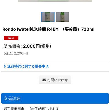
Rondo Iwate 純米吟醸 R4BY (要冷蔵）720ml
販売価格
:
2,000
円
(税別)
(
税込
:
2,200
円
)
返品特約に関する重要事項
お問い合わせ
商品詳細
岩手県奥州市 【岩手銘醸】様より