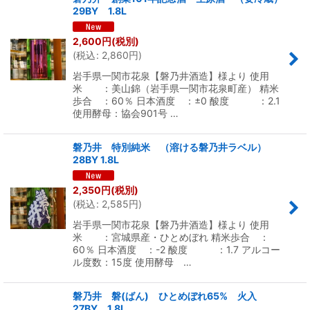
29BY 1.8L
2,600
円
(税別)
(
税込
:
2,860
円
)
岩手県一関市花泉【磐乃井酒造】様より 使用
米 ：美山錦（岩手県一関市花泉町産） 精米
歩合 ：60％ 日本酒度 ：±0 酸度 ：2.1
使用酵母：協会901号 …
磐乃井 特別純米 （溶ける磐乃井ラベル）
28BY 1.8L
2,350
円
(税別)
(
税込
:
2,585
円
)
岩手県一関市花泉【磐乃井酒造】様より 使用
米 ：宮城県産・ひとめぼれ 精米歩合 ：
60％ 日本酒度 ：-2 酸度 ：1.7 アルコー
ル度数：15度 使用酵母 …
磐乃井 磐(ばん) ひとめぼれ65% 火入
27BY 1.8L