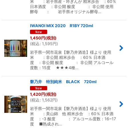
米 ：岩手県産・吟ぎんが 精米歩合 ：60％
日本酒度 ：非公開 酸度 ： 非公開 使用
酵母 ： 岩手県オリジナル酵母…
IWANOI MIX 2020 R1BY 720ml
1,450
円
(税別)
(
税込
:
1,595
円
)
岩手県一関市花泉【磐乃井酒造】様より 使用
米 ：非公開 精米歩合 ：60％ 日本酒
度 ：非公開 酸度 ： 非公開 アルコール
度数：15度 ★★★4種…
磐乃井 特別純米 BLACK 720ml
1,420
円
(税別)
(
税込
:
1,562
円
)
岩手県一関市花泉【磐乃井酒造】様より 使用
米 ：美山錦 他 精米歩合 ：60％ 日本酒
度 ：-3 酸度 ： アルコール度数：16~17
度 ■熟成され…