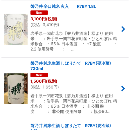
磐乃井 辛口純米 火入 R7BY 1.8L
3,100
円
(税別)
(
税込
:
3,410
円
)
岩手県一関市花泉【磐乃井酒造】様より 使用
米 ：岩手県一関市花泉町産・ひとめぼれ 精
米歩合 ：65％ 日本酒度 ： +7 酸度 ：
2.2 使用酵母 ： …
磐乃井 純米生酒 しぼりたて R7BY(要冷蔵)
720ml
1,500
円
(税別)
(
税込
:
1,650
円
)
岩手県一関市花泉【磐乃井酒造】様より 使用
米 ：岩手県一関市花泉町産・ひとめぼれ 精
米歩合 ：65％ 日本酒度 ： 非公開 酸
度 ： 非公開 使用酵母 ：協会90…
磐乃井 純米生酒 しぼりたて R7BY(要冷蔵)