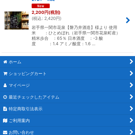
2,200
円
(税別)
(
税込
:
2,420
円
)
岩手県一関市花泉【磐乃井酒造】様より 使用
米 ：ひとめぼれ（岩手県一関市花泉町産）
精米歩合 ：65％ 日本酒度 ：-3 酸
度 ：1.4 アミノ酸度：1.6 …
ホーム
ショッピングカート
マイページ
最近チェックしたアイテム
特定商取引法表示
ご利用案内
お問い合わせ