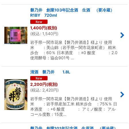
磐乃井 創業103年記念酒 生酒 （要冷蔵）
R1BY 720ml
1,400
円
(税別)
(
税込
:
1,540
円
)
岩手県一関市花泉【磐乃井酒造】様より 使用
米 ：美山錦（岩手県一関市花泉町産） 精米
歩合 ：60％ 日本酒度 ：±0 酸度 ：2.0
使用酵母：協会901号 …
清酒 磐乃井 1.8L
2,200
円
(税別)
(
税込
:
2,420
円
)
岩手県一関市花泉【磐乃井酒造】様より 使用
米 ：岩手県産加工米 精米歩合 ：75%％ 日
本酒度 ：+6 酸度 ： アミノ酸度： アル
コール度数：15度…
磐乃井 創業101年記念酒 生原酒 （要冷蔵）