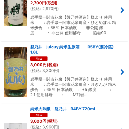
2,700
円
(税別)
(
税込
:
2,970
円
)
岩手県一関市花泉【磐乃井酒造】様より 使用
米 ：岩手県一関市花泉町産・ひとめぼれ 精
米歩合 ：65％ 日本酒度 ： 非公開 酸
度 ： 非公開 使用酵母 ：協会90…
磐乃井 juicuy 純米生原酒 R5BY(要冷蔵)
1.8L
3,000
円
(税別)
(
税込
:
3,300
円
)
岩手県一関市花泉【磐乃井酒造】様より 使用
米 ：岩手県一関市花泉町産・吟ぎんが 精米
歩合 ：65％ 日本酒度 ： +5 酸度 ：
2.1 使用酵母 ： M7(岩…
純米大吟醸 磐乃井 R4BY 720ml
3,600
円
(税別)
(
税込
:
3,960
円
)