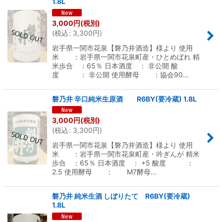
1.8L
3,000
円
(税別)
(
税込
:
3,300
円
)
岩手県一関市花泉【磐乃井酒造】様より 使用
米 ：岩手県一関市花泉町産・ひとめぼれ 精
米歩合 ：65％ 日本酒度 ： 非公開 酸
度 ： 非公開 使用酵母 ：協会90…
磐乃井 辛口純米生原酒 R6BY(要冷蔵) 1.8L
3,000
円
(税別)
(
税込
:
3,300
円
)
岩手県一関市花泉【磐乃井酒造】様より 使用
米 ：岩手県一関市花泉町産・吟ぎんが 精米
歩合 ：65％ 日本酒度 ： +5 酸度 ：
2.5 使用酵母 ： M7酵母…
磐乃井 純米生酒 しぼりたて R6BY(要冷蔵)
1.8L