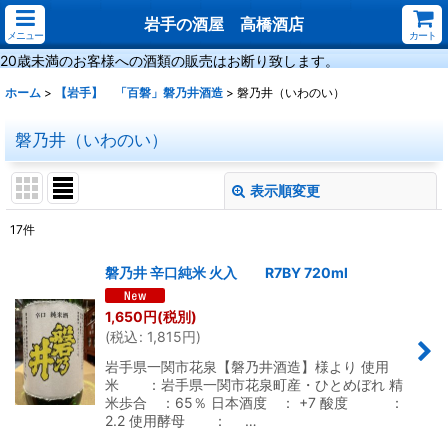
岩手の酒屋 高橋酒店
メニュー
カート
20歳未満のお客様への酒類の販売はお断り致します。
ホーム
>
【岩手】 「百磐」磐乃井酒造
>
磐乃井（いわのい）
磐乃井（いわのい）
表示順変更
閉じる
17
件
表示数
:
磐乃井 辛口純米 火入 R7BY 720ml
並び順
:
1,650
円
(税別)
(
税込
:
1,815
円
)
絞り込む
岩手県一関市花泉【磐乃井酒造】様より 使用
米 ：岩手県一関市花泉町産・ひとめぼれ 精
米歩合 ：65％ 日本酒度 ： +7 酸度 ：
2.2 使用酵母 ： …