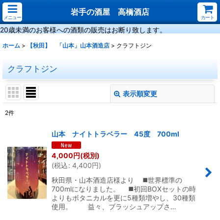
岩手の酒屋 高橋酒店
メニュー
カート
20歳未満のお客様への酒類の販売はお断り致します。
ホーム
>
【秋田】 「山本」山本酒造店
>
クラフトジン
クラフトジン
表示順変更
閉じる
2
件
表示数
:
山本 ナイトトラベラー 45度 700ml
並び順
:
4,000
円
(税別)
(
税込
:
4,400
円
)
絞り込む
秋田県・山本酒造店様より ◼️世界標準の
700mlになりました。 ◼️初回BOXセットの時
よりもボタニカルを更に5種類増やし、30種類
使用。 益々、ブラッシュアップさ…