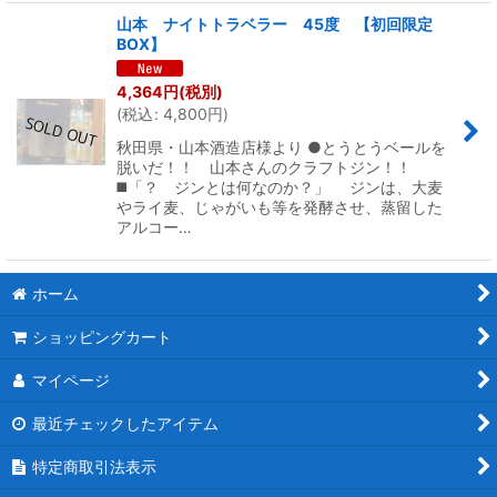
山本 ナイトトラベラー 45度 【初回限定
BOX】
4,364
円
(税別)
(
税込
:
4,800
円
)
秋田県・山本酒造店様より ●とうとうベールを
脱いだ！！ 山本さんのクラフトジン！！
◼️「？ ジンとは何なのか？」 ジンは、大麦
やライ麦、じゃがいも等を発酵させ、蒸留した
アルコー…
ホーム
ショッピングカート
マイページ
最近チェックしたアイテム
特定商取引法表示