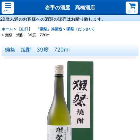
岩手の酒屋 高橋酒店
メニュー
カート
20歳未満のお客様への酒類の販売はお断り致します。
ホーム
>
【山口】 「獺祭」旭酒造
>
獺祭（だっさい）
>
獺祭 焼酎 39度 720ml
獺祭 焼酎 39度 720ml