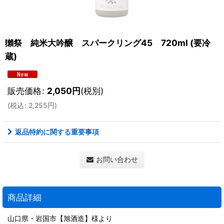
獺祭 純米大吟醸 スパークリング45 720ml (要冷
蔵)
販売価格
:
2,050
円
(税別)
(
税込
:
2,255
円
)
返品特約に関する重要事項
お問い合わせ
商品詳細
山口県・岩国市【旭酒造】様より