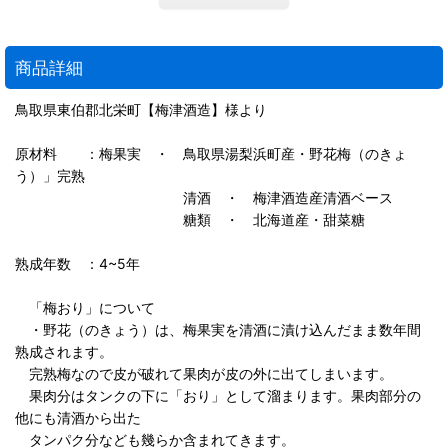
商品詳細
鳥取県東伯郡北栄町【梅津酒造】様より
原材料 ：梅果実 ・ 鳥取県湯梨浜町産・野花梅（のきょ
う）」完熟
清酒 ・ 梅津酒造産清酒ベース
糖類 ・ 北海道産・甜菜糖
熟成年数 ：4~5年
「梅おり」について
・野花（のきょう）は、梅果実を清酒に漬け込んだまま数年間
熟成されます。
完熟梅なので皮が破れて果肉が皮の外に出てしまいます。
果肉分はタンクの下に「おり」として溜まります。果肉部分の
他にも清酒から出た
タンパク分なども幾らか含まれてきます。