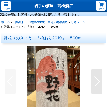
岩手の酒屋 高橋酒店
メニュー
カート
20歳未満のお客様への酒類の販売はお断り致します。
ホーム
>
【鳥取】 「梅津の生酛・冨玲」梅津酒造
>
リキュール
>
野花（のきょう）「梅おり2019」 500ml
野花（のきょう）「梅おり2019」 500ml