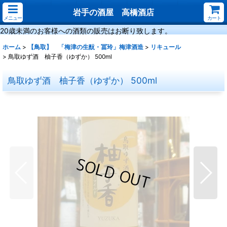
岩手の酒屋 高橋酒店
メニュー
カート
20歳未満のお客様への酒類の販売はお断り致します。
ホーム
>
【鳥取】 「梅津の生酛・冨玲」梅津酒造
>
リキュール
>
鳥取ゆず酒 柚子香（ゆずか） 500ml
鳥取ゆず酒 柚子香（ゆずか） 500ml