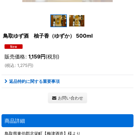
鳥取ゆず酒 柚子香（ゆずか） 500ml
販売価格
:
1,159
円
(税別)
(
税込
:
1,275
円
)
返品特約に関する重要事項
お問い合わせ
商品詳細
鳥取県東伯郡北栄町【梅津酒造】様より