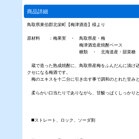
商品詳細
鳥取県東伯郡北栄町【梅津酒造】様より
原材料 ：梅果実 ・ 鳥取県産・梅
梅津酒造産焼酎ベース
糖類 ・ 北海道産・甜菜糖
蔵で造った熟成焼酎に、鳥取県産梅をふんだんに漬け込
クセになる梅酒です。
梅のエキスを十二分に引き出す事で調和のとれた甘みと
柔らかい口当たりでありながら、甘酸っぱくしっかりと
◼️ストレート、ロック、ソーダ割