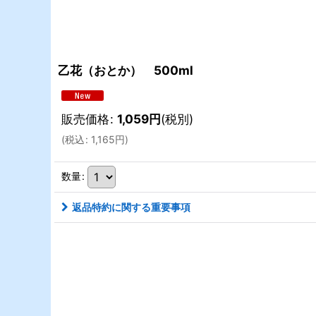
乙花（おとか） 500ml
販売価格
:
1,059
円
(税別)
(
税込
:
1,165
円
)
数量
:
返品特約に関する重要事項