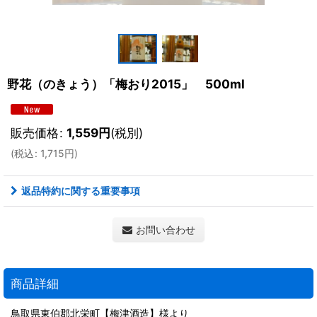
野花（のきょう）「梅おり2015」 500ml
販売価格
:
1,559
円
(税別)
(
税込
:
1,715
円
)
返品特約に関する重要事項
お問い合わせ
商品詳細
鳥取県東伯郡北栄町【梅津酒造】様より