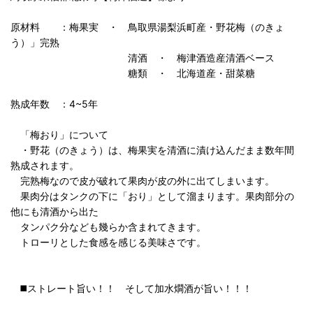
原材料 ：梅果実 ・ 鳥取県湯梨浜町産・野花梅（のきょ
う）」完熟
清酒 ・ 梅津酒造産清酒ベース
糖類 ・ 北海道産・甜菜糖
熟成年数 ：4~5年
「梅おり」について
・野花（のきょう）は、梅果実を清酒に漬け込んだまま数年間
熟成されます。
完熟梅なので皮が破れて果肉が皮の外に出てしまいます。
果肉分はタンクの下に「おり」として溜まります。果肉部分の
他にも清酒から出た
タンパク分なども幾らか含まれてきます。
トローリとした食感を感じる美味さです。
◼️ストレート旨い！！ そして加水燗酒が旨い！！！