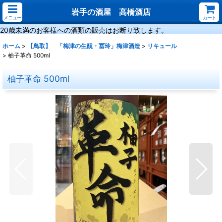
岩手の酒屋 高橋酒店
メニュー
カート
20歳未満のお客様への酒類の販売はお断り致します。
ホーム
>
【鳥取】 「梅津の生酛・冨玲」梅津酒造
>
リキュール
>
柚子革命 500ml
柚子革命 500ml