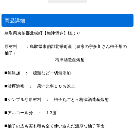
商品詳細
鳥取県東伯郡北栄町【梅津酒造】様より
原材料 ：鳥取県東伯郡北栄町産（農家の宇多川さん柚子畑の
柚子）
梅津酒造産焼酎
◼️無添加 ： 糖類など一切無添加
◼️濃厚濃密 ： 果汁比率５０％以上
◼️シンプルな原材料 ： 柚子丸ごと＋梅津酒造産焼酎
◼️アルコール分 ： １3度
◼️柚子の皮も実も種も全て使い込んだ濃厚な柚子革命