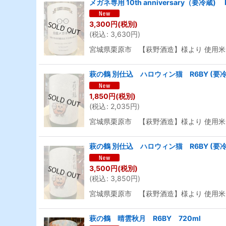
メガネ専用 10th anniversary（要冷蔵) 
3,300
円
(税別)
(
税込
:
3,630
円
)
宮城県栗原市 【萩野酒造】様より 使用米
萩の鶴 別仕込 ハロウィン猫 R6BY (要冷
1,850
円
(税別)
(
税込
:
2,035
円
)
宮城県栗原市 【萩野酒造】様より 使用米
萩の鶴 別仕込 ハロウィン猫 R6BY (要冷蔵
3,500
円
(税別)
(
税込
:
3,850
円
)
宮城県栗原市 【萩野酒造】様より 使用米
萩の鶴 晴雲秋月 R6BY 720ml