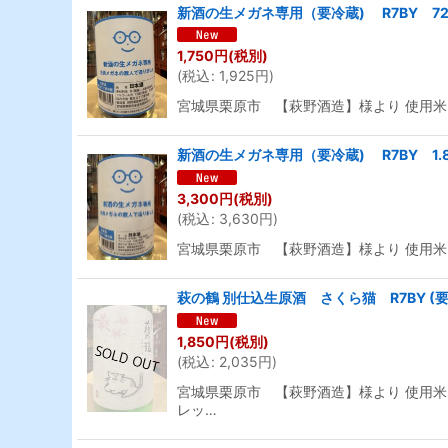
新酒の生メガネ専用（要冷蔵) R7BY 72
1,750
円
(税別)
(
税込
:
1,925
円
)
宮城県栗原市 【萩野酒造】様より 使用米
新酒の生メガネ専用（要冷蔵) R7BY 1.8
3,300
円
(税別)
(
税込
:
3,630
円
)
宮城県栗原市 【萩野酒造】様より 使用米
萩の鶴 別仕込生原酒 さくら猫 R7BY (要
1,850
円
(税別)
(
税込
:
2,035
円
)
宮城県栗原市 【萩野酒造】様より 使用米
レッ…