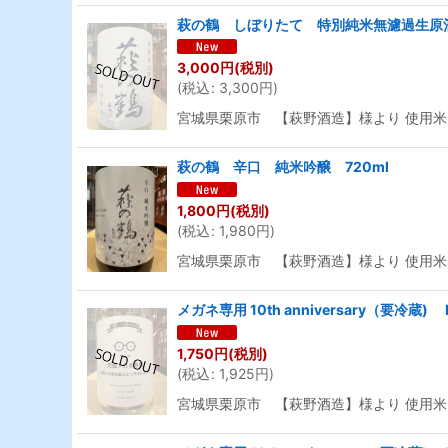
萩の鶴 しぼりたて 特別純米無濾過生原酒 R
3,000
円
(税別)
(
税込
:
3,300
円
)
宮城県栗原市 【萩野酒造】様より 使用米 
萩の鶴 辛口 純米吟醸 720ml
1,800
円
(税別)
(
税込
:
1,980
円
)
宮城県栗原市 【萩野酒造】様より 使用米
メガネ専用 10th anniversary（要冷蔵) 
1,750
円
(税別)
(
税込
:
1,925
円
)
宮城県栗原市 【萩野酒造】様より 使用米