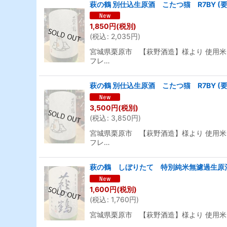
萩の鶴 別仕込生原酒 こたつ猫 R7BY (要
1,850
円
(税別)
(
税込
:
2,035
円
)
宮城県栗原市 【萩野酒造】様より 使用米
フレ…
萩の鶴 別仕込生原酒 こたつ猫 R7BY (要冷
3,500
円
(税別)
(
税込
:
3,850
円
)
宮城県栗原市 【萩野酒造】様より 使用米
フレ…
萩の鶴 しぼりたて 特別純米無濾過生原酒 R
1,600
円
(税別)
(
税込
:
1,760
円
)
宮城県栗原市 【萩野酒造】様より 使用米 