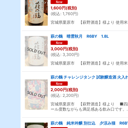
1,600
円
(税別)
(
税込
:
1,760
円
)
宮城県栗原市 【萩野酒造】様より 使用米
萩の鶴 晴雲秋月 R6BY 1.8L
3,000
円
(税別)
(
税込
:
3,300
円
)
宮城県栗原市 【萩野酒造】様より 使用米
萩の鶴 チャレンジタンク 試験醸造酒 火入れ R
2,000
円
(税別)
(
税込
:
2,200
円
)
宮城県栗原市 【萩野酒造】様より ■四
ール度数ながらも満足感ある飲み口です。
萩の鶴 純米吟醸 別仕込 夕涼み猫 R6BY 