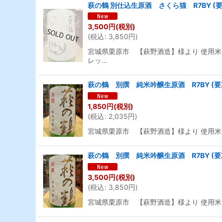
萩の鶴 別仕込生原酒 さくら猫 R7BY (要冷
3,500
円
(税別)
(
税込
:
3,850
円
)
宮城県栗原市 【萩野酒造】様より 使用米
レッ…
萩の鶴 別撰 純米吟醸生原酒 R7BY (要冷
1,850
円
(税別)
(
税込
:
2,035
円
)
宮城県栗原市 【萩野酒造】様より 使用米
萩の鶴 別撰 純米吟醸生原酒 R7BY (要冷
3,500
円
(税別)
(
税込
:
3,850
円
)
宮城県栗原市 【萩野酒造】様より 使用米