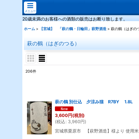
メニュー
20歳未満のお客様への酒類の販売はお断り致します。
ホーム
>
【宮城】 「萩の鶴・日輪田」萩野酒造
>
萩の鶴（はぎの
萩の鶴（はぎのつる）
206
件
表示数
:
並び順
:
萩の鶴 別仕込 夕涼み猫 R7BY 1.8L
3,600
円
(税別)
(
税込
:
3,960
円
)
宮城県栗原市 【萩野酒造】様より 使用米