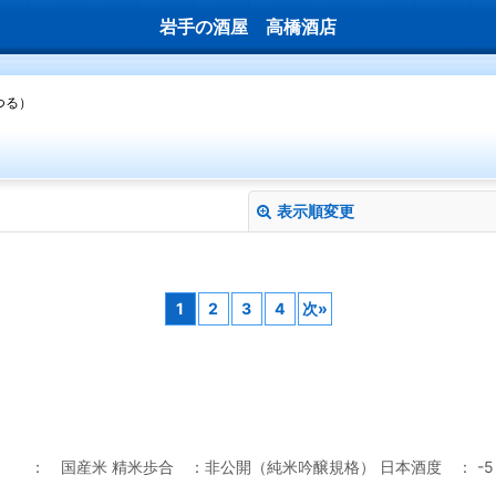
岩手の酒屋 高橋酒店
つる）
表示順変更
1
2
3
4
次
»
絞り込む
 ： 国産米 精米歩合 ：非公開（純米吟醸規格） 日本酒度 ： -5 