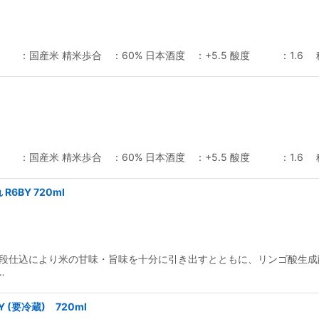
 ：国産米 精米歩合 ：60% 日本酒度 ：+5.5 酸度 ：1.
 ：国産米 精米歩合 ：60% 日本酒度 ：+5.5 酸度 ：1.
6BY 720ml
段仕込により米の甘味・旨味を十分に引き出すとともに、リンゴ酸生成
…
(要冷蔵) 720ml