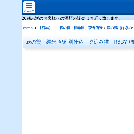
メニュー
20歳未満のお客様への酒類の販売はお断り致します。
ホーム
>
【宮城】 「萩の鶴・日輪田」萩野酒造
>
萩の鶴（はぎの
萩の鶴 純米吟醸 別仕込 夕涼み猫 R6BY (要冷