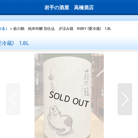
岩手の酒屋 高橋酒店
つる）
>
萩の鶴 純米吟醸 別仕込 夕涼み猫 R6BY (要冷蔵) 1.8L
蔵) 1.8L