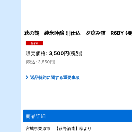
萩の鶴 純米吟醸 別仕込 夕涼み猫 R6BY (要冷
販売価格
:
3,500
円
(税別)
(
税込
:
3,850
円
)
返品特約に関する重要事項
商品詳細
宮城県栗原市 【萩野酒造】様より