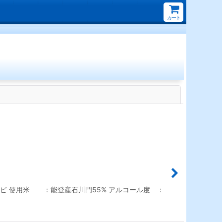
カート
閉じる
ピ 使用米 ：能登産石川門55% アルコール度 ：