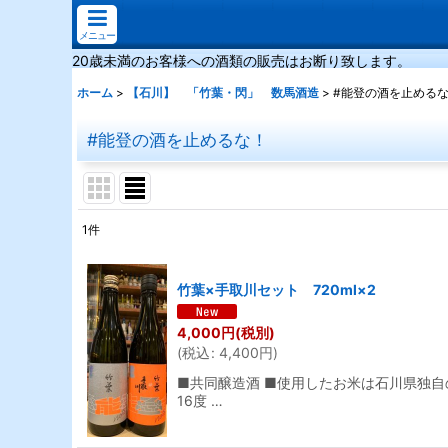
メニュー
20歳未満のお客様への酒類の販売はお断り致します。
ホーム
>
【石川】 「竹葉・閃」 数馬酒造
>
#能登の酒を止める
#能登の酒を止めるな！
1
件
表示数
:
竹葉×手取川セット 720ml×2
並び順
:
4,000
円
(税別)
(
税込
:
4,400
円
)
■共同醸造酒 ■使用したお米は石川県独自
16度 …