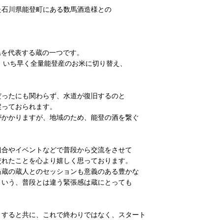
石川県能登町にある数馬酒造様との
県を代表する蔵の一つです。
、いち早く全量能登産のお米に切り替え、
ったにも関わらず、水道が復旧するのと
戻っておられます。
かかりますが、地域のため、能登の酒を繋ぐ
合やイベントなどで普段から交流をさせて
交れたことを心より嬉しく思っております。
蔵の蔵人とのセッションも意義のある豊かな
という、普段とは違う緊張感は蔵にとっても
すると共に、これで終わりではなく、スタート