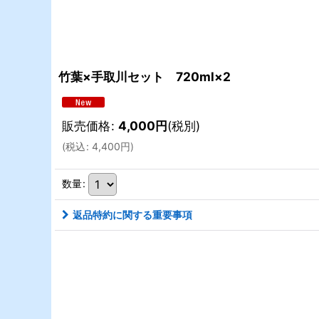
竹葉×手取川セット 720ml×2
販売価格
:
4,000
円
(税別)
(
税込
:
4,400
円
)
数量
:
返品特約に関する重要事項