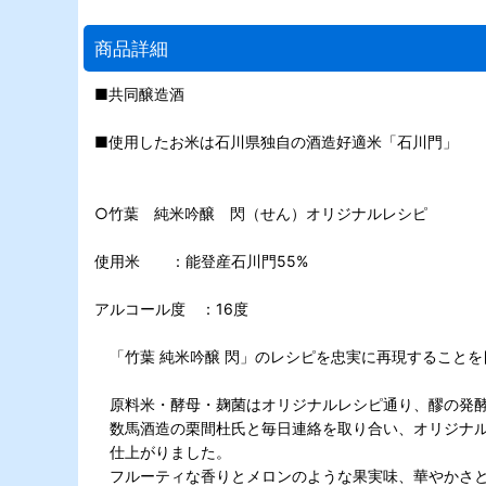
商品詳細
■共同醸造酒
■使用したお米は石川県独自の酒造好適米「石川門」
○竹葉 純米吟醸 閃（せん）オリジナルレシピ
使用米 ：能登産石川門55%
アルコール度 ：16度
「竹葉 純米吟醸 閃」のレシピを忠実に再現することを
原料米・酵母・麹菌はオリジナルレシピ通り、醪の発
数馬酒造の栗間杜氏と毎日連絡を取り合い、オリジナル
仕上がりました。
フルーティな香りとメロンのような果実味、華やかさと