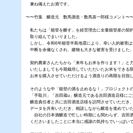
兼ね備えたお酒です。
〜〜竹葉 醸造元 数馬酒造・数馬喜一郎様コメント〜
私たちは「能登を醸す」を経営理念に全量能登産の契約
取り組んでまいりました。
しかし、令和6年能登半島地震により、幸い人的被害は
中断を余儀なくされ、建物も大きな被害を受けました
契約農家さんたちから「来年もお米を作ります！」と力
いたしましても今期栽培していただいたお米をできる限
お米を購入させていただけるよう酒造りの再開を目指し
そのような中「能登の酒を止めるな！」プロジェクトの
「手取川」「吉田蔵u」醸造元である吉田酒造店様にご
醸造責任者と共に吉田酒造店様を訪問させていただき、
データを共有いただき、相談しながら醸造を進めてい
自社の日本酒醸造で忙しい時期にも関わらず、吉田酒
くださいましたことに本当に感謝の気持ちでいっぱい