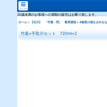
メニュー
20歳未満のお客様への酒類の販売はお断り致します。
ホーム
>
【石川】 「竹葉・閃」 数馬酒造
>
#能登の酒を止める
竹葉×手取川セット 720ml×2