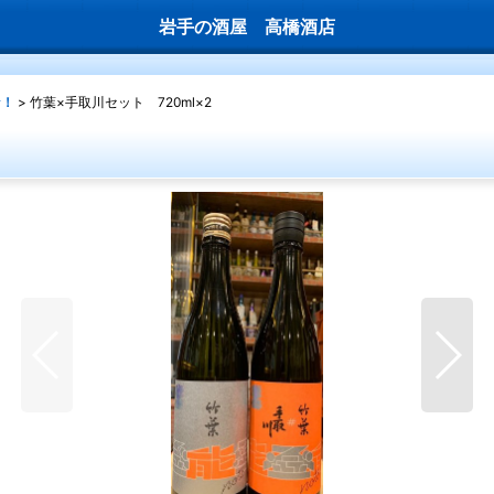
岩手の酒屋 高橋酒店
な！
>
竹葉×手取川セット 720ml×2