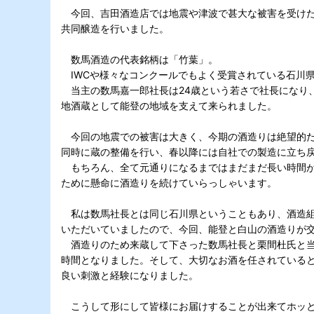
今回、吉田酒造店では地震や津波で甚大な被害を受けた
共同醸造を行いました。
数馬酒造の代表銘柄は「竹葉」。
IWCや様々なコンクールでもよく受賞されている石川
当主の数馬嘉一郎社長は24歳という若さで社長になり
地酒蔵として能登の地域を支えて来られました。
今回の地震での被害は大きく、今期の酒造りは絶望的だ
同時に蔵の整備を行い、春以降には自社での製造に立ち
もちろん、全て元通りになるまではまだまだ長い時間が
ために懸命に酒造りを続けていらっしゃいます。
私は数馬社長とは同じ石川県ということもあり、酒造組
いただいていましたので、今回、能登と白山の酒造りが
酒造りのため来蔵して下さった数馬社長と栗間杜氏と当
時間となりました。そして、大切なお酒を任されている
良い刺激と経験になりました。
こうして形にして皆様にお届けすることが出来てホッと