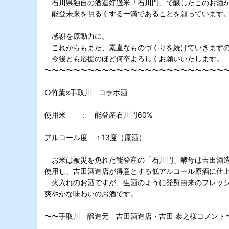
石川県独自の酒造好適米「石川門」で醸したこのお酒が
能登未来を明るくする一滴であることを願っています
感謝を原動力に。
これからもまた、素直なものづくりを続けていきます
今後とも応援のほど何卒よろしくお願いいたします。
〜〜〜〜〜〜〜〜〜〜〜〜〜〜〜〜〜〜〜〜〜〜〜〜〜
○竹葉×手取川 コラボ酒
使用米 ： 能登産石川門60%
アルコール度 ：13度（原酒）
お米は被災を免れた能登産の「石川門」酵母は吉田酒造
使用し、吉田酒造店が得意とする低アルコール原酒に仕
火入れのお酒ですが、生酒のように発酵由来のフレッシ
爽やかな味わいのお酒です。
〜〜手取川 醸造元 吉田酒造店・吉田 泰之様コメント