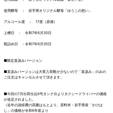
使用酵母 ： 岩手県オリジナル酵母「ゆうこの想い」
アルコール度 ： 17度（原酒）
上槽日 ： 令和7年6月30日
瓶詰め日 ：令和7年6月30日
■限定直汲みバージョン
■直汲みバージョンは大変入荷数が少ないので「直汲み」のみの
ご注文はキャンセルさせて頂きます。
■今回の7月出荷仕込9号タンク分よりタクシードライバーの価格
が改定されました。
（近年の諸経費の高騰はもとより、原料米・岩手県産「かけは
し」の価格が令和6年産より