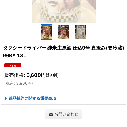
タクシードライバー 純米生原酒 仕込9号 直汲み(要冷蔵)
R6BY 1.8L
販売価格
:
3,600
円
(税別)
(
税込
:
3,960
円
)
返品特約に関する重要事項
お問い合わせ