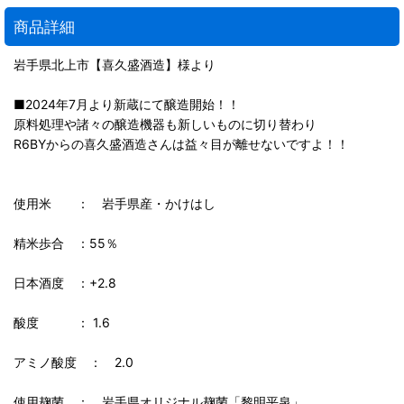
商品詳細
岩手県北上市【喜久盛酒造】様より
■2024年7月より新蔵にて醸造開始！！
原料処理や諸々の醸造機器も新しいものに切り替わり
R6BYからの喜久盛酒造さんは益々目が離せないですよ！！
使用米 ： 岩手県産・かけはし
精米歩合 ：55％
日本酒度 ：+2.8
酸度 ： 1.6
アミノ酸度 ： 2.0
使用麹菌 ： 岩手県オリジナル麹菌「黎明平泉」