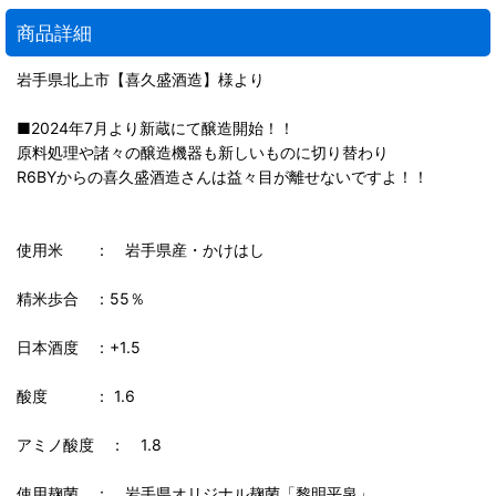
商品詳細
岩手県北上市【喜久盛酒造】様より
■2024年7月より新蔵にて醸造開始！！
原料処理や諸々の醸造機器も新しいものに切り替わり
R6BYからの喜久盛酒造さんは益々目が離せないですよ！！
使用米 ： 岩手県産・かけはし
精米歩合 ：55％
日本酒度 ：+1.5
酸度 ： 1.6
アミノ酸度 ： 1.8
使用麹菌 ： 岩手県オリジナル麹菌「黎明平泉」