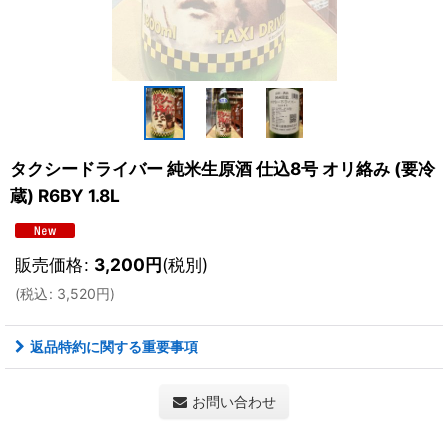
タクシードライバー 純米生原酒 仕込8号 オリ絡み (要冷
蔵) R6BY 1.8L
販売価格
:
3,200
円
(税別)
(
税込
:
3,520
円
)
返品特約に関する重要事項
お問い合わせ