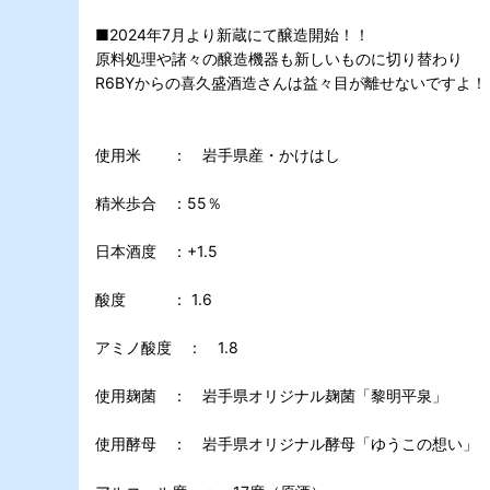
■2024年7月より新蔵にて醸造開始！！
原料処理や諸々の醸造機器も新しいものに切り替わり
R6BYからの喜久盛酒造さんは益々目が離せないですよ！
使用米 ： 岩手県産・かけはし
精米歩合 ：55％
日本酒度 ：+1.5
酸度 ： 1.6
アミノ酸度 ： 1.8
使用麹菌 ： 岩手県オリジナル麹菌「黎明平泉」
使用酵母 ： 岩手県オリジナル酵母「ゆうこの想い」