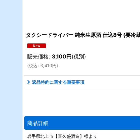
タクシードライバー 純米生原酒 仕込8号 (要冷蔵) R
販売価格
:
3,100
円
(税別)
(
税込
:
3,410
円
)
返品特約に関する重要事項
商品詳細
岩手県北上市【喜久盛酒造】様より