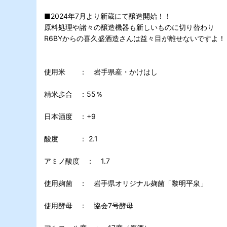
■2024年7月より新蔵にて醸造開始！！
原料処理や諸々の醸造機器も新しいものに切り替わり
R6BYからの喜久盛酒造さんは益々目が離せないですよ！
使用米 ： 岩手県産・かけはし
精米歩合 ：55％
日本酒度 ：+9
酸度 ： 2.1
アミノ酸度 ： 1.7
使用麹菌 ： 岩手県オリジナル麹菌「黎明平泉」
使用酵母 ： 協会7号酵母