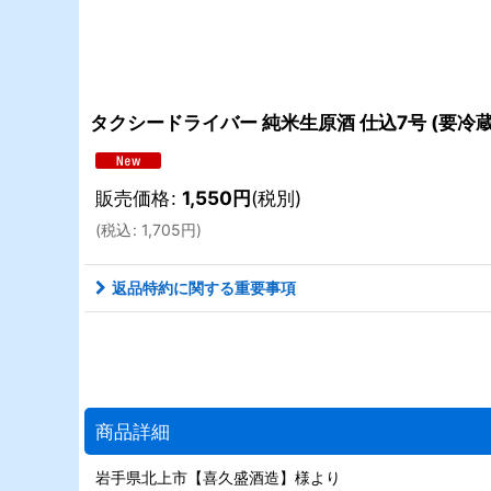
タクシードライバー 純米生原酒 仕込7号 (要冷蔵) 
販売価格
:
1,550
円
(税別)
(
税込
:
1,705
円
)
返品特約に関する重要事項
商品詳細
岩手県北上市【喜久盛酒造】様より