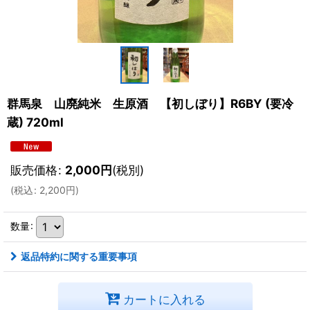
群馬泉 山廃純米 生原酒 【初しぼり】R6BY (要冷
蔵) 720ml
販売価格
:
2,000
円
(税別)
(
税込
:
2,200
円
)
数量
:
返品特約に関する重要事項
カートに入れる