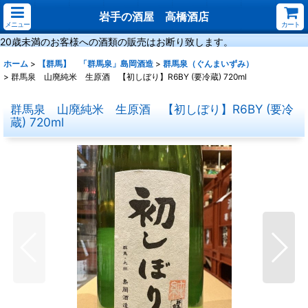
岩手の酒屋 高橋酒店
メニュー
カート
20歳未満のお客様への酒類の販売はお断り致します。
ホーム
>
【群馬】 「群馬泉」島岡酒造
>
群馬泉（ぐんまいずみ）
>
群馬泉 山廃純米 生原酒 【初しぼり】R6BY (要冷蔵) 720ml
群馬泉 山廃純米 生原酒 【初しぼり】R6BY (要冷
蔵) 720ml