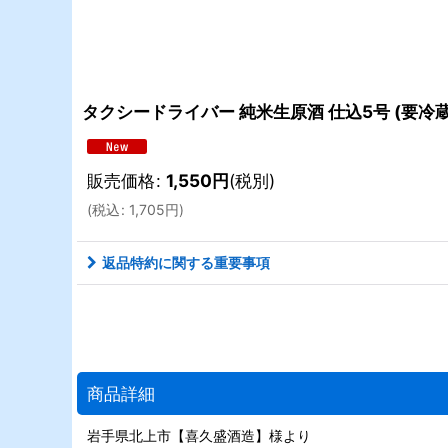
タクシードライバー 純米生原酒 仕込5号 (要冷蔵) 
販売価格
:
1,550
円
(税別)
(
税込
:
1,705
円
)
返品特約に関する重要事項
商品詳細
岩手県北上市【喜久盛酒造】様より