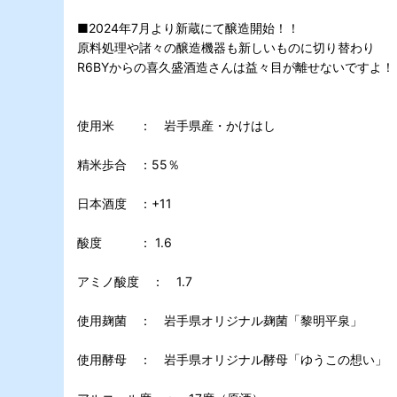
■2024年7月より新蔵にて醸造開始！！
原料処理や諸々の醸造機器も新しいものに切り替わり
R6BYからの喜久盛酒造さんは益々目が離せないですよ！
使用米 ： 岩手県産・かけはし
精米歩合 ：55％
日本酒度 ：+11
酸度 ： 1.6
アミノ酸度 ： 1.7
使用麹菌 ： 岩手県オリジナル麹菌「黎明平泉」
使用酵母 ： 岩手県オリジナル酵母「ゆうこの想い」