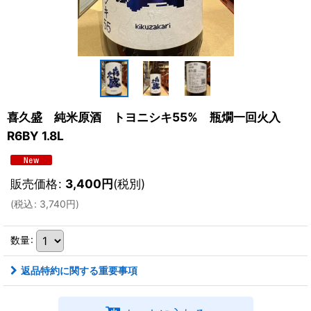
喜久盛 純米原酒 トヨニシキ55% 瓶燗一回火入
R6BY 1.8L
販売価格
:
3,400
円
(税別)
(
税込
:
3,740
円
)
数量
:
返品特約に関する重要事項