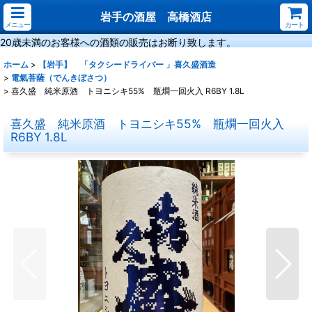
岩手の酒屋 高橋酒店
メニュー
カート
20歳未満のお客様への酒類の販売はお断り致します。
ホーム
>
【岩手】 「タクシードライバー 」喜久盛酒造
>
電氣菩薩（でんきぼさつ）
>
喜久盛 純米原酒 トヨニシキ55% 瓶燗一回火入 R6BY 1.8L
喜久盛 純米原酒 トヨニシキ55% 瓶燗一回火入
R6BY 1.8L