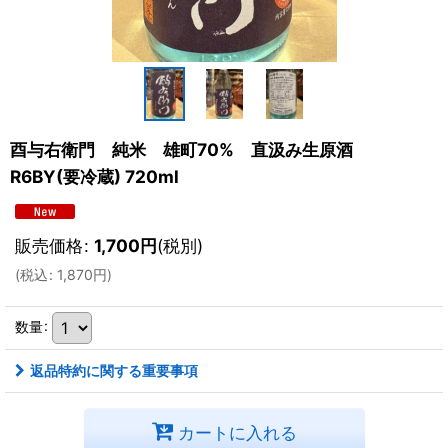
酉与右衛門 純米 雄町70% 直汲み生原酒
R6BY(要冷蔵) 720ml
販売価格
:
1,700
円
(税別)
(
税込
:
1,870
円
)
数量
:
返品特約に関する重要事項
カートに入れる