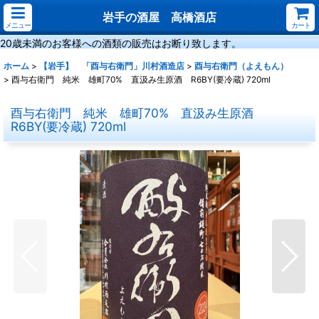
岩手の酒屋 高橋酒店
メニュー
カート
20歳未満のお客様への酒類の販売はお断り致します。
ホーム
>
【岩手】 「酉与右衛門」川村酒造店
>
酉与右衛門（よえもん）
>
酉与右衛門 純米 雄町70% 直汲み生原酒 R6BY(要冷蔵) 720ml
酉与右衛門 純米 雄町70% 直汲み生原酒
R6BY(要冷蔵) 720ml