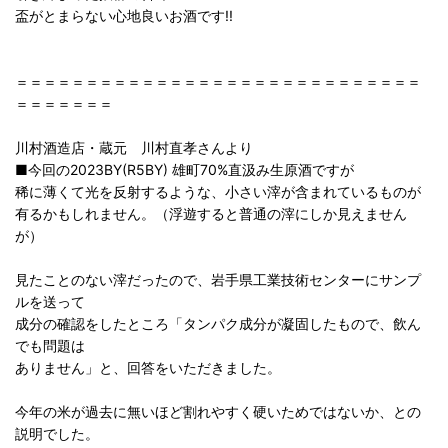
盃がとまらない心地良いお酒です!!
＝＝＝＝＝＝＝＝＝＝＝＝＝＝＝＝＝＝＝＝＝＝＝＝＝＝＝＝＝
＝＝＝＝＝＝＝
川村酒造店・蔵元 川村直孝さんより
■今回の2023BY(R5BY) 雄町70%直汲み生原酒ですが
稀に薄くて光を反射するような、小さい滓が含まれているものが
有るかもしれません。（浮遊すると普通の滓にしか見えません
が）
見たことのない滓だったので、岩手県工業技術センターにサンプ
ルを送って
成分の確認をしたところ「タンパク成分が凝固したもので、飲ん
でも問題は
ありません」と、回答をいただきました。
今年の米が過去に無いほど割れやすく硬いためではないか、との
説明でした。