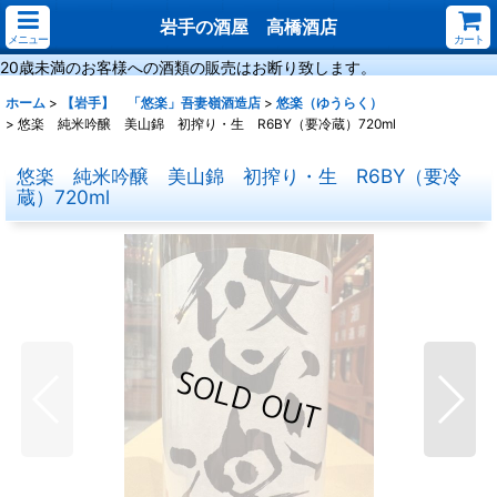
岩手の酒屋 高橋酒店
メニュー
カート
20歳未満のお客様への酒類の販売はお断り致します。
ホーム
>
【岩手】 「悠楽」吾妻嶺酒造店
>
悠楽（ゆうらく）
>
悠楽 純米吟醸 美山錦 初搾り・生 R6BY（要冷蔵）720ml
悠楽 純米吟醸 美山錦 初搾り・生 R6BY（要冷
蔵）720ml