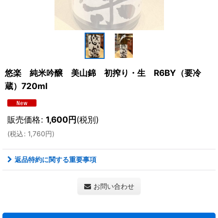
悠楽 純米吟醸 美山錦 初搾り・生 R6BY（要冷
蔵）720ml
販売価格
:
1,600
円
(税別)
(
税込
:
1,760
円
)
返品特約に関する重要事項
お問い合わせ