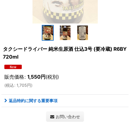
タクシードライバー 純米生原酒 仕込3号 (要冷蔵) R6BY
720ml
販売価格
:
1,550
円
(税別)
(
税込
:
1,705
円
)
返品特約に関する重要事項
お問い合わせ