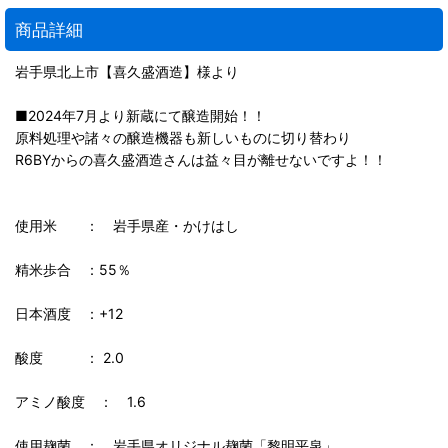
商品詳細
岩手県北上市【喜久盛酒造】様より
■2024年7月より新蔵にて醸造開始！！
原料処理や諸々の醸造機器も新しいものに切り替わり
R6BYからの喜久盛酒造さんは益々目が離せないですよ！！
使用米 ： 岩手県産・かけはし
精米歩合 ：55％
日本酒度 ：+12
酸度 ： 2.0
アミノ酸度 ： 1.6
使用麹菌 ： 岩手県オリジナル麹菌「黎明平泉」