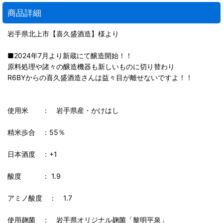
商品詳細
岩手県北上市【喜久盛酒造】様より
■2024年7月より新蔵にて醸造開始！！
原料処理や諸々の醸造機器も新しいものに切り替わり
R6BYからの喜久盛酒造さんは益々目が離せないですよ！！
使用米 ： 岩手県産・かけはし
精米歩合 ：55％
日本酒度 ：+1
酸度 ： 1.9
アミノ酸度 ： 1.7
使用麹菌 ： 岩手県オリジナル麹菌「黎明平泉」