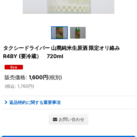
タクシードライバー 山廃純米生原酒 限定オリ絡み
R4BY (要冷蔵） 720ml
販売価格
:
1,600
円
(税別)
(
税込
:
1,760
円
)
返品特約に関する重要事項
お問い合わせ