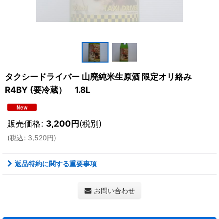
タクシードライバー 山廃純米生原酒 限定オリ絡み
R4BY (要冷蔵） 1.8L
販売価格
:
3,200
円
(税別)
(
税込
:
3,520
円
)
返品特約に関する重要事項
お問い合わせ