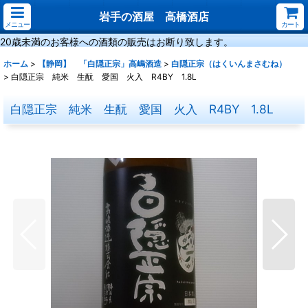
岩手の酒屋 高橋酒店
メニュー
カート
20歳未満のお客様への酒類の販売はお断り致します。
ホーム
>
【静岡】 「白隠正宗」高嶋酒造
>
白隠正宗（はくいんまさむね）
>
白隠正宗 純米 生酛 愛国 火入 R4BY 1.8L
白隠正宗 純米 生酛 愛国 火入 R4BY 1.8L