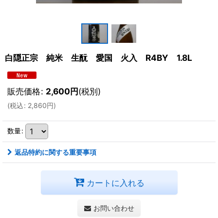
白隠正宗 純米 生酛 愛国 火入 R4BY 1.8L
販売価格
:
2,600
円
(税別)
(
税込
:
2,860
円
)
数量
:
返品特約に関する重要事項
カートに入れる
お問い合わせ