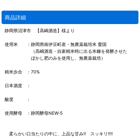
商品詳細
静岡県沼津市 【高嶋酒造】様より
使用米 ：静岡県南伊豆町産・無農薬栽培米 愛国
（高嶋酒造・自家精米時に出る米糠を発酵させた
ぼかし肥のみを使用し、無農薬栽培）
精米歩合 ：70%
日本酒度 ：
酸度 ：
使用酵母 ：静岡酵母NEW-5
柔らかい口当たりの中に、上品な甘み‼︎ スッキリ‼︎‼︎