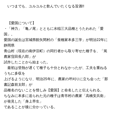
いつまでも、ユルユルと飲んでいたくなる旨酒‼︎
【愛国について】
・「神力」「亀ノ尾」とともに水稲三大品種とうたわれた「愛
国」。
愛国の誕生は宮城県館矢間村の「蚕種家本多三学」が明治22年に
静岡県
青山村（現在の南伊豆町）の同行者から取り寄せた種子を、「篤
農家窪田長八郎」が
試作したことから始まった。
最初は登熱が遅くて種子も十分とれなかったが、工夫を重ねる
うちに多収を
上げるようになり、明治25年に、農家の坪刈りに立ち会った「那
書記森前太郎」が
品種名のないことを惜しみ【愛国】と命名したと伝えられる。
ちなみに本多に送られた元の種子は青市村の農家「高橋安兵衛」
が発見した「身上早生」
であることが後に分かっている。