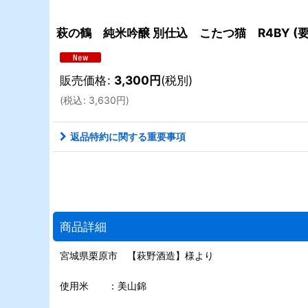
萩の鶴 純米吟醸 別仕込 こたつ猫 R4BY (要冷
販売価格
:
3,300
円
(税別)
(
税込
:
3,630
円
)
返品特約に関する重要事項
商品詳細
宮城県栗原市 【萩野酒造】様より
使用米 ：美山錦