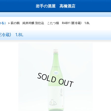
岩手の酒屋 高橋酒店
つる）
>
萩の鶴 純米吟醸 別仕込 こたつ猫 R4BY (要冷蔵) 1.8L
蔵) 1.8L