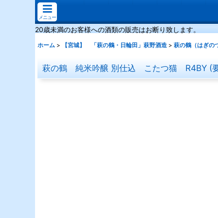
メニュー
20歳未満のお客様への酒類の販売はお断り致します。
ホーム
>
【宮城】 「萩の鶴・日輪田」萩野酒造
>
萩の鶴（はぎの
萩の鶴 純米吟醸 別仕込 こたつ猫 R4BY (要冷