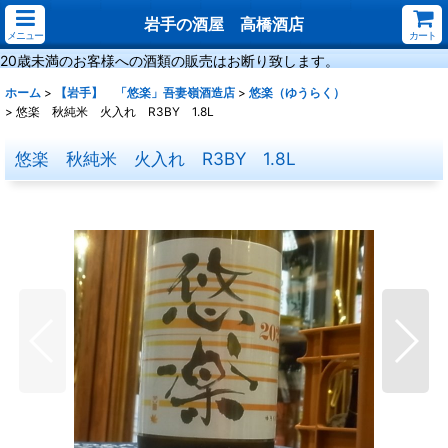
岩手の酒屋 高橋酒店
メニュー
カート
20歳未満のお客様への酒類の販売はお断り致します。
ホーム
>
【岩手】 「悠楽」吾妻嶺酒造店
>
悠楽（ゆうらく）
>
悠楽 秋純米 火入れ R3BY 1.8L
悠楽 秋純米 火入れ R3BY 1.8L