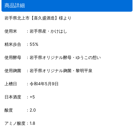
商品詳細
岩手県北上市【喜久盛酒造】様より
使用米 ：岩手県産・かけはし
精米歩合 ：55%
使用酵母 ：岩手県オリジナル酵母・ゆうこの想い
使用麹菌 ：岩手県オリジナル麹菌・黎明平泉
上槽日 ：令和4年5月9日
日本酒度 ：+5
酸度 ：2.0
アミノ酸度：1.8