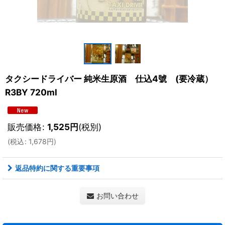
タクシードライバー 純米生原酒 仕込4號 (要冷蔵）
R3BY 720ml
販売価格
:
1,525
円
(税別)
(
税込
:
1,678
円
)
返品特約に関する重要事項
お問い合わせ