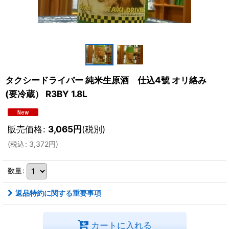
タクシードライバー 純米生原酒 仕込4號 オリ絡み
(要冷蔵） R3BY 1.8L
販売価格
:
3,065
円
(税別)
(
税込
:
3,372
円
)
数量
:
返品特約に関する重要事項
カートに入れる