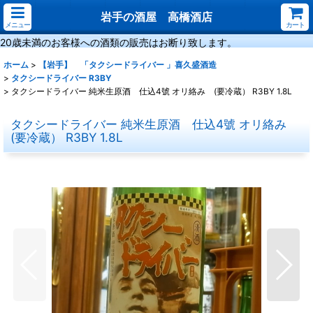
岩手の酒屋 高橋酒店
メニュー
カート
20歳未満のお客様への酒類の販売はお断り致します。
ホーム
>
【岩手】 「タクシードライバー 」喜久盛酒造
>
タクシードライバー R3BY
>
タクシードライバー 純米生原酒 仕込4號 オリ絡み (要冷蔵） R3BY 1.8L
タクシードライバー 純米生原酒 仕込4號 オリ絡み
(要冷蔵） R3BY 1.8L