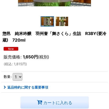
惣邑 純米吟醸 羽州誉「舞さくら」生詰 R3BY(要冷
蔵) 720ml
販売価格
:
1,650
円
(税別)
(
税込
:
1,815
円
)
数量
:
返品特約に関する重要事項
カートに入れる