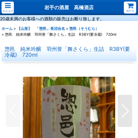
岩手の酒屋 高橋酒店
メニュー
カート
20歳未満のお客様への酒類の販売はお断り致します。
ホーム
>
【山形】 「惣邑」長沼合名
>
惣邑（そうむら）
>
惣邑 純米吟醸 羽州誉「舞さくら」生詰 R3BY(要冷蔵) 720ml
惣邑 純米吟醸 羽州誉「舞さくら」生詰 R3BY(要
冷蔵) 720ml