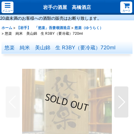
岩手の酒屋 高橋酒店
メニュー
カート
20歳未満のお客様への酒類の販売はお断り致します。
ホーム
>
【岩手】 「悠楽」吾妻嶺酒造店
>
悠楽（ゆうらく）
>
悠楽 純米 美山錦 生 R3BY（要冷蔵）720ml
悠楽 純米 美山錦 生 R3BY（要冷蔵）720ml