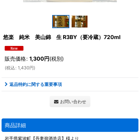
悠楽 純米 美山錦 生 R3BY（要冷蔵）720ml
販売価格
:
1,300
円
(税別)
(
税込
:
1,430
円
)
返品特約に関する重要事項
お問い合わせ
商品詳細
岩手県紫波町【吾妻嶺酒造店】様より