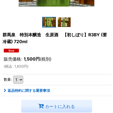
群馬泉 特別本醸造 生原酒 【初しぼり】R3BY (要
冷蔵) 720ml
販売価格
:
1,500
円
(税別)
(
税込
:
1,650
円
)
数量
:
返品特約に関する重要事項
カートに入れる