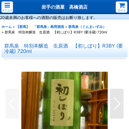
岩手の酒屋 高橋酒店
メニュー
カート
20歳未満のお客様への酒類の販売はお断り致します。
ホーム
>
【群馬】 「群馬泉」島岡酒造
>
群馬泉（ぐんまいずみ）
>
群馬泉 特別本醸造 生原酒 【初しぼり】R3BY (要冷蔵) 720ml
群馬泉 特別本醸造 生原酒 【初しぼり】R3BY (要
冷蔵) 720ml