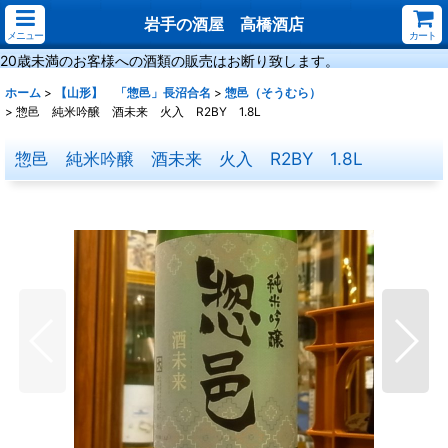
岩手の酒屋 高橋酒店
メニュー
カート
20歳未満のお客様への酒類の販売はお断り致します。
ホーム
>
【山形】 「惣邑」長沼合名
>
惣邑（そうむら）
>
惣邑 純米吟醸 酒未来 火入 R2BY 1.8L
惣邑 純米吟醸 酒未来 火入 R2BY 1.8L