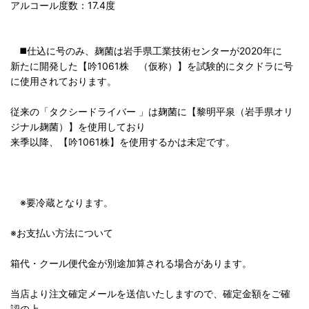
アルコール度数：17.4度
◼️仕込に号のみ、麹菌は岩手県工業技術センターが2020年に
新たに開発した【吟1061株 （仮称）】を試験的にタクドラに号
に使用されております。
従来の「タクシードライバー 」は麹菌に【黎明平泉（岩手県オリ
ジナル麹菌）】を使用しており
来季以降、【吟1061株】を使用するかは未定です。
※要冷蔵となります。
※お支払い方法について
箱代・クール便代金が別途加算される場合があります。
当店より注文確定メールを送信いたしますので、確定金額をご確
認の上、