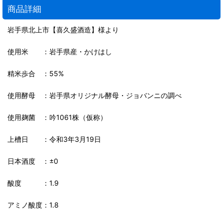
商品詳細
岩手県北上市【喜久盛酒造】様より
使用米 ：岩手県産・かけはし
精米歩合 ：55%
使用酵母 ：岩手県オリジナル酵母・ジョバンニの調べ
使用麹菌 ：吟1061株（仮称）
上槽日 ：令和3年3月19日
日本酒度 ：±0
酸度 ：1.9
アミノ酸度：1.8