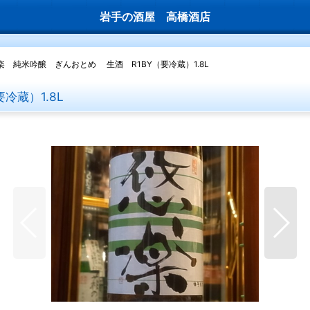
岩手の酒屋 高橋酒店
楽 純米吟醸 ぎんおとめ 生酒 R1BY（要冷蔵）1.8L
冷蔵）1.8L