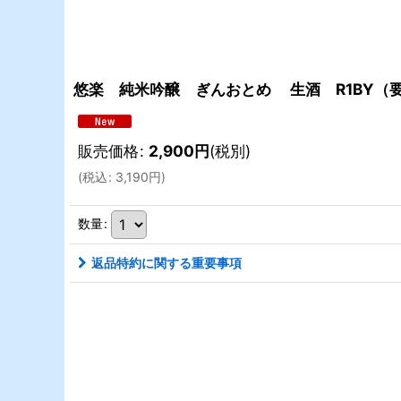
悠楽 純米吟醸 ぎんおとめ 生酒 R1BY（要冷
販売価格
:
2,900
円
(税別)
(
税込
:
3,190
円
)
数量
:
返品特約に関する重要事項