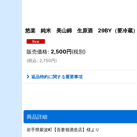
悠楽 純米 美山錦 生原酒 29BY（要冷蔵）1
販売価格
:
2,500
円
(税別)
(
税込
:
2,750
円
)
返品特約に関する重要事項
商品詳細
岩手県紫波町【吾妻嶺酒造店】様より