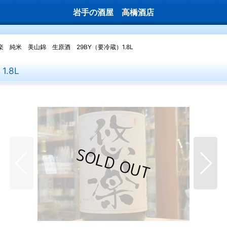
岩手の酒屋 高橋酒店
楽 純米 美山錦 生原酒 29BY（要冷蔵）1.8L
.8L