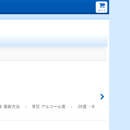
カート
閉じる
 蒸留方法 ： 常圧 アルコール度 ： 25度 ・6