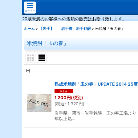
メニュー
20歳未満のお客様への酒類の販売はお断り致します。
ホーム
>
【岩手】 「岩手誉」岩手銘醸
>
米焼酎「玉の春」
米焼酎「玉の春」
1
件
表示数
:
熟成米焼酎「玉の春」UPDATE 2014 25度
並び順
:
1,200
円
(税別)
(
税込
:
1,320
円
)
岩手県一関市・岩手銘醸 玉の春工場より 使
年以上熟…